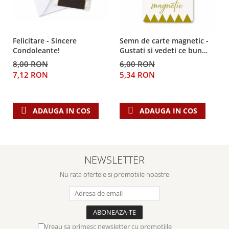
Despre afaceri
Dezvoltare personala
Leadership
Felicitare - Sincere
Semn de carte magnetic -
Mediu
Condoleante!
Gustati si vedeti ce bun
Sanatate / nutritie
este Domnul!
8,00 RON
6,00 RON
7,12 RON
5,34 RON
ADAUGA IN COS
ADAUGA IN COS
NEWSLETTER
Nu rata ofertele si promotiile noastre
Vreau sa primesc newsletter cu promotiile