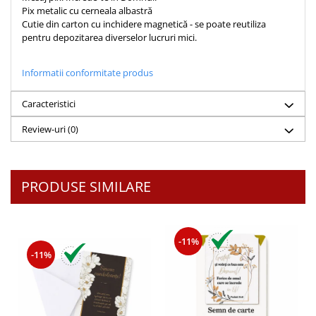
Pix metalic cu cerneala albastră
Teologie
Cutie din carton cu inchidere magnetică - se poate reutiliza
pentru depozitarea diverselor lucruri mici.
A doua venire
Apologetica
Informatii conformitate produs
Dogmatica
Istoria Bisericii
Caracteristici
Misiune
Review-uri
(0)
Viata crestina
Contemporaneitate
Devotional
PRODUSE SIMILARE
Diverse
Lupta Spirituala
Schimbarea caracterului
-11%
Slujire
-11%
Suferinta
Viata din belsug
Viata de zi cu zi