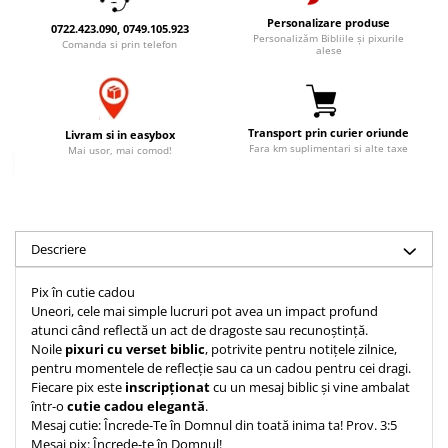
Accesorii birou
Instrumente teologice
Tablouri
Personalizare produse
0722.423.090, 0749.105.923
Personalizăm Bibliile și pixurile
Rame foto
Transilvania
Comanda si prin telefon
Alte studii
alese
Tablouri din lemn
Atlase
Carti postale
Pungi cadou cu versete
Comentarii
Magneti
Puzzle
Dictionare
Transport prin curier oriunde
Livram si in easybox
Fara km suplimentari si alte taxe
Mai usor, mai comod!
Enciclopedii
Sacoșă
Literatura
Semne de carte
Biografii
Set cadou
Eseuri
Descriere
Statuete
Marturii
Sticle apa
Romane
Pix în cutie cadou
Uneori, cele mai simple lucruri pot avea un impact profund
Suport pentru pahar
Meditatii
atunci când reflectă un act de dragoste sau recunoștință.
Tablouri
Pedagogie
Noile
pixuri cu verset biblic
, potrivite pentru notițele zilnice,
pentru momentele de reflecție sau ca un cadou pentru cei dragi.
Tablouri canvas
Poezii
Fiecare pix este
inscripționat
cu un mesaj biblic și vine ambalat
Termos
într-o
cutie cadou elegantă
.
Reviste
Mesaj cutie: Încrede-Te în Domnul din toată inima ta! Prov. 3:5
Sanatate
Mesaj pix: Încrede-te în Domnul!