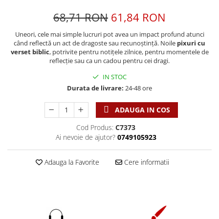
Discipline spirituale
Pix plastic
Tablouri
Viata crestina
68,71 RON
61,84 RON
Rugaciune
Jocuri
Sibiu
Eseuri
Jurnale
Alte suveniruri
Uneori, cele mai simple lucruri pot avea un impact profund atunci
când reflectă un act de dragoste sau recunoștință. Noile
pixuri cu
Familie
Carti postale
Jurnal de Rugaciune
verset biblic
, potrivite pentru notițele zilnice, pentru momentele de
Barbati
Jurnal
Limba Engleza
reflecție sau ca un cadou pentru cei dragi.
Cresterea copiilor
Magneti
Limba Română
IN STOC
Femei
Suport pahar
Magneti
Durata de livrare:
24-48 ore
Relatii
Tablouri
Foarte puternici
Sexualitate
Sinaia
ADAUGA IN COS
Ornament
Tineri
Magneti
Pentru birou
Cod Produs:
C7373
Viata de familie
Ai nevoie de ajutor?
0749105923
Suport pahar
Pentru copii
Harfe / Partituri
Timisoara
Obiecte decorative
Adauga la Favorite
Cere informatii
Instrumente pastorale
Alte suveniruri
Oglinda
Consiliere
Carti postale
Pix+Semn de carte
Despre biserica
Jurnale
Portofel
Predici/ Schite de predici
Magneti
Produse din lemn
Resurse studiu biblic
Suport pahar