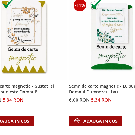
-11%
arte magnetic - Gustati si
Semn de carte magnetic - Eu su
e bun este Domnul!
Domnul Dumnezeul tau
N
5,34 RON
6,00 RON
5,34 RON
DAUGA IN COS
ADAUGA IN COS