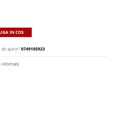
GA IN COS
 de ajutor?
0749105923
informatii