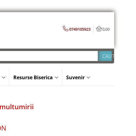
0749105923
0,00
Resurse Biserica
Suvenir
 multumirii
ON