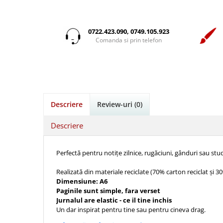
Istorie
Suport Pahar
Copii
Pentru predicatori
Mari
Psihologie
Cluj-Napoca
Cutie cu versete
Povesti care spun adevarul
Medii
Filosofie
Iasi
0722.423.090, 0749.105.923
Mici
Display foto
Puiul Istet
Alte studii
Comanda si prin telefon
Oradea
Noul Testament
Emblema auto
R. C. Sproul
Critica de arta
Alte suveniruri
Pentru adolescenti
Felicitare
cultura generala
Romane
Carti postale
Pentru femei
Psihologie practica
Husă Biblie
Timothy Keller
Jurnale
Stiinta
Instrumente de scris
Vestea buna pentru inimi micute
Magneti
Descriere
Review-uri
(0)
Devotional zilnic
Pix metalic
Suport pahar
Veveritele de la Marea Moarta
Discipline spirituale
Pix plastic
Tablouri
Descriere
Viata crestina
Rugaciune
Jocuri
Sibiu
Eseuri
Jurnale
Perfectă pentru notițe zilnice, rugăciuni, gânduri sau st
Alte suveniruri
Familie
Carti postale
Jurnal de Rugaciune
Realizată din materiale reciclate (70% carton reciclat și 30
Barbati
Jurnal
Limba Engleza
Dimensiune: A6
Paginile sunt simple, fara verset
Cresterea copiilor
Magneti
Limba Română
Jurnalul are elastic - ce il tine inchis
Femei
Suport pahar
Magneti
Un dar inspirat pentru tine sau pentru cineva drag.
Relatii
Tablouri
Foarte puternici