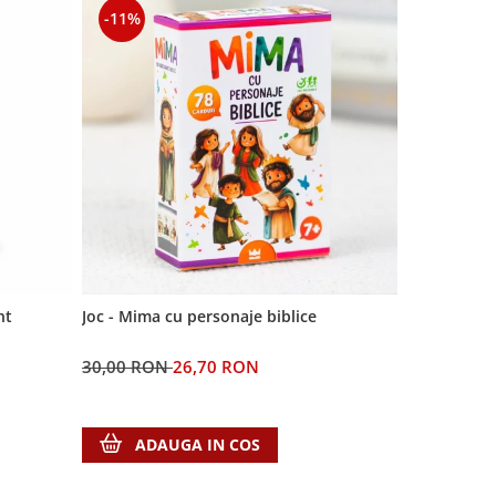
-11%
-11%
nt
Joc - Mima cu personaje biblice
Semn de cart
Domnul
30,00 RON
26,70 RON
5,00 RON
ADAUGA IN COS
ADA