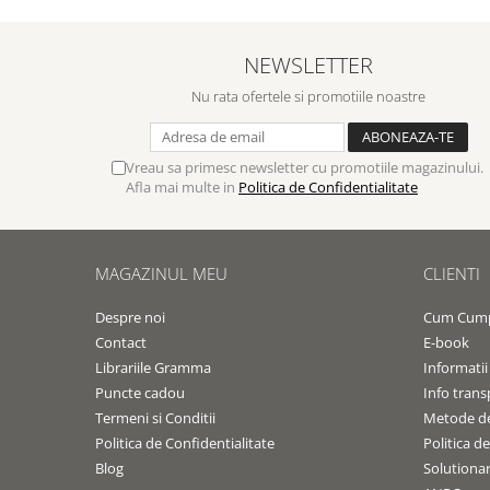
NEWSLETTER
Nu rata ofertele si promotiile noastre
Vreau sa primesc newsletter cu promotiile magazinului.
Afla mai multe in
Politica de Confidentialitate
MAGAZINUL MEU
CLIENTI
Despre noi
Cum Cum
Contact
E-book
Librariile Gramma
Informatii
Puncte cadou
Info trans
Termeni si Conditii
Metode de
Politica de Confidentialitate
Politica d
Blog
Solutionare