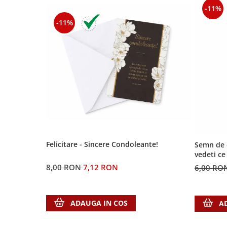
Contemporaneitate
-11%
Devotional
-11%
Diverse
Lupta Spirituala
Schimbarea caracterului
Slujire
Suferinta
Viata din belsug
Viata de zi cu zi
Despre afaceri
Dezvoltare personala
Felicitare - Sincere Condoleante!
Semn de c
Leadership
vedeti c
Mediu
8,00 RON
7,12 RON
6,00 RO
Sanatate / nutritie
ADAUGA IN COS
A