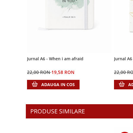
Biografii
Set cadou
Eseuri
Statuete
Marturii
Sticle apa
Romane
Suport pentru pahar
Meditatii
Tablouri
Pedagogie
Tablouri canvas
Poezii
Jurnal A6 - When i am afraid
Jurnal A6
Termos
Reviste
Sanatate
22,00 RON
19,58 RON
22,00 R
Teologie
ADAUGA IN COS
A
A doua venire
Apologetica
Dogmatica
PRODUSE SIMILARE
Istoria Bisericii
Misiune
Viata crestina