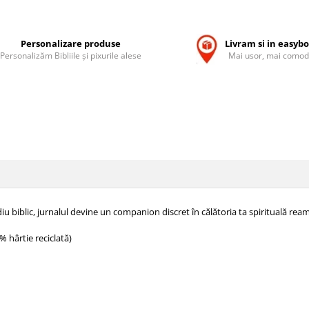
Personalizare produse
Livram si in easyb
Personalizăm Bibliile și pixurile alese
Mai usor, mai comod
udiu biblic, jurnalul devine un companion discret în călătoria ta spirituală 
% hârtie reciclată)