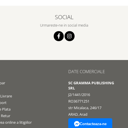
SOCIAL
Urmareste-ne in social media
DATE COMERCIALE
par
SC GRAMMA PUBLISHING
SRL
J2/1441/2016
 Livrare
RO36771251
port
str Micalaca, 246/17
 Plata
ARAD, Arad
e Retur
a online a litigiilor
Contacteaza-ne