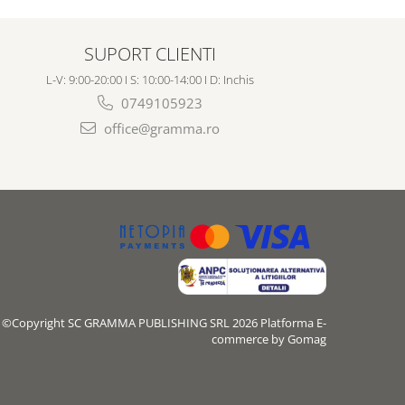
SUPORT CLIENTI
L-V: 9:00-20:00 I S: 10:00-14:00 I D: Inchis
0749105923
office@gramma.ro
©Copyright SC GRAMMA PUBLISHING SRL 2026
Platforma E-
commerce by Gomag