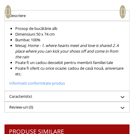
Accesorii birou
Instrumente teologice
Tablouri
Rame foto
Transilvania
Alte studii
Descriere
Tablouri din lemn
Atlase
Carti postale
Pungi cadou cu versete
Prosop de bucătărie alb
Comentarii
Magneti
Dimensiuni 50 x 74 cm
Puzzle
Dictionare
Bumbac 100%
Mesaj:
Home - 1. where hearts meet and love is shared 2. A
Enciclopedii
Sacoșă
place where you can kick your shoes off and come in from
Literatura
Semne de carte
the rain
Poate fi un cadou deosebit pentru membrii familiei tale
Biografii
Set cadou
Poate fi oferit cu orice ocazie: cadou de casă nouă, aniversare
Eseuri
etc.
Statuete
Marturii
Informatii conformitate produs
Sticle apa
Romane
Suport pentru pahar
Meditatii
Caracteristici
Tablouri
Pedagogie
Review-uri
(0)
Tablouri canvas
Poezii
Termos
Reviste
PRODUSE SIMILARE
Sanatate