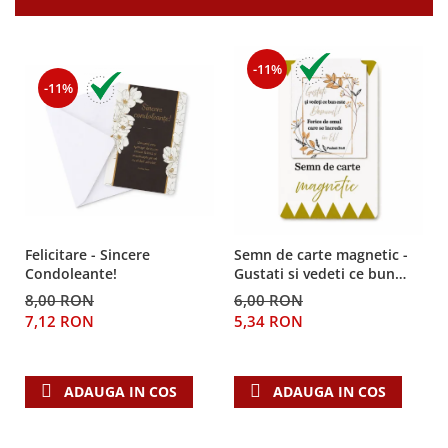
Teologie
A doua venire
-11%
Apologetica
-11%
Dogmatica
Istoria Bisericii
Misiune
Viata crestina
Contemporaneitate
Devotional
Felicitare - Sincere
Semn de carte magnetic -
Diverse
Condoleante!
Gustati si vedeti ce bun
este Domnul!
Lupta Spirituala
8,00 RON
6,00 RON
Schimbarea caracterului
7,12 RON
5,34 RON
Slujire
Suferinta
ADAUGA IN COS
ADAUGA IN COS
Viata din belsug
Viata de zi cu zi