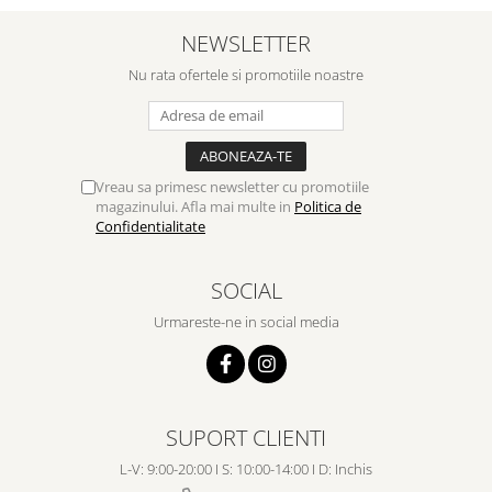
Despre afaceri
Dezvoltare personala
NEWSLETTER
Leadership
Nu rata ofertele si promotiile noastre
Mediu
Sanatate / nutritie
Vreau sa primesc newsletter cu promotiile
magazinului. Afla mai multe in
Politica de
Confidentialitate
SOCIAL
Urmareste-ne in social media
SUPORT CLIENTI
L-V: 9:00-20:00 I S: 10:00-14:00 I D: Inchis