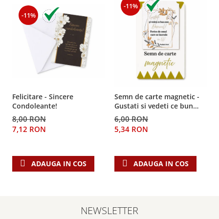
-11%
Teologie
-11%
A doua venire
Apologetica
Dogmatica
Istoria Bisericii
Misiune
Viata crestina
Felicitare - Sincere
Semn de carte magnetic -
Contemporaneitate
Condoleante!
Gustati si vedeti ce bun
este Domnul!
Devotional
8,00 RON
6,00 RON
7,12 RON
5,34 RON
Diverse
Lupta Spirituala
Schimbarea caracterului
ADAUGA IN COS
ADAUGA IN COS
Slujire
Suferinta
Viata din belsug
Viata de zi cu zi
NEWSLETTER