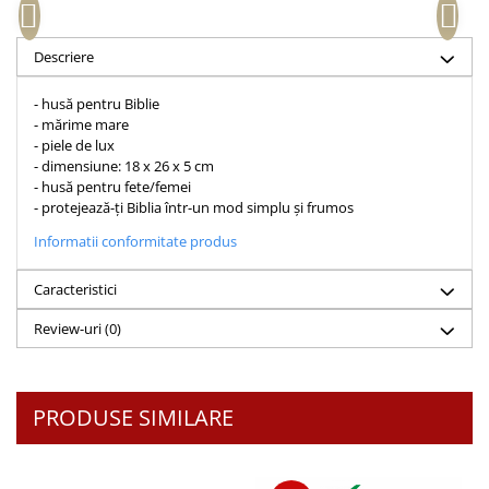
Accesorii birou
Instrumente teologice
Tablouri
Rame foto
Transilvania
Alte studii
Descriere
Tablouri din lemn
Atlase
Carti postale
Pungi cadou cu versete
- husă pentru Biblie
Comentarii
Magneti
- mărime mare
Puzzle
Dictionare
- piele de lux
- dimensiune: 18 x 26 x 5 cm
Enciclopedii
Sacoșă
- husă pentru fete/femei
Literatura
Semne de carte
- protejează-ți Biblia într-un mod simplu și frumos
Biografii
Set cadou
Informatii conformitate produs
Eseuri
Statuete
Marturii
Caracteristici
Sticle apa
Romane
Review-uri
(0)
Suport pentru pahar
Meditatii
Tablouri
Pedagogie
Tablouri canvas
Poezii
PRODUSE SIMILARE
Termos
Reviste
Sanatate