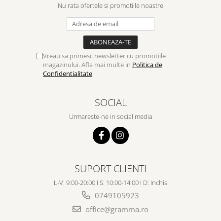
Despre afaceri
Nu rata ofertele si promotiile noastre
Dezvoltare personala
Leadership
Mediu
Sanatate / nutritie
Vreau sa primesc newsletter cu promotiile
magazinului. Afla mai multe in
Politica de
Confidentialitate
SOCIAL
Urmareste-ne in social media
SUPORT CLIENTI
L-V: 9:00-20:00 I S: 10:00-14:00 I D: Inchis
0749105923
office@gramma.ro