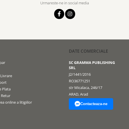
Urmareste-ne in social media
DATE COMERCIALE
par
SC GRAMMA PUBLISHING
SRL
J2/1441/2016
 Livrare
RO36771251
port
str Micalaca, 246/17
 Plata
ARAD, Arad
e Retur
a online a litigiilor
Contacteaza-ne