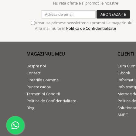
Nu rata ofertele si promotiile noastre
Vreau sa primesc newsletter cu promotiile magazinului.
Afla mai multe in
Politica de Confidentialitate
MAGAZINUL MEU
CLIENTI
Despre noi
Cum Cum
Contact
E-book
Librariile Gramma
Informatii
Puncte cadou
Info trans
Termeni si Conditii
Metode de
Politica de Confidentialitate
Politica d
Blog
Solutionare
ANPC