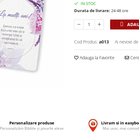
IN STOC
Durata de livrare:
24-48 ore
ADAU
Cod Produs:
a013
Ai nevoie de
Adauga la Favorite
Cere 
Personalizare produse
Livram si in easyb
Personalizăm Bibliile și pixurile alese
Mai usor, mai comod