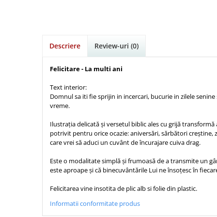
Istorie
Suport Pahar
Copii
Pentru predicatori
Mari
Psihologie
Cluj-Napoca
Cutie cu versete
Povesti care spun adevarul
Medii
Filosofie
Iasi
Mici
Display foto
Puiul Istet
Alte studii
Oradea
Noul Testament
Descriere
Review-uri
(0)
Emblema auto
R. C. Sproul
Critica de arta
Alte suveniruri
Pentru adolescenti
Felicitare
cultura generala
Romane
Felicitare - La multi ani
Carti postale
Pentru femei
Psihologie practica
Husă Biblie
Timothy Keller
Jurnale
Text interior:
Stiinta
Instrumente de scris
Vestea buna pentru inimi micute
Magneti
Domnul sa iti fie sprijin in incercari, bucurie in zilele senine
Devotional zilnic
vreme.
Pix metalic
Suport pahar
Veveritele de la Marea Moarta
Discipline spirituale
Pix plastic
Tablouri
Ilustrația delicată și versetul biblic ales cu grijă transformă
Viata crestina
Rugaciune
Jocuri
potrivit pentru orice ocazie: aniversări, sărbători creștin
Sibiu
care vrei să aduci un cuvânt de încurajare cuiva drag.
Eseuri
Jurnale
Alte suveniruri
Familie
Este o modalitate simplă și frumoasă de a transmite un 
Carti postale
Jurnal de Rugaciune
este aproape și că binecuvântările Lui ne însoțesc în fiecare
Barbati
Jurnal
Limba Engleza
Cresterea copiilor
Magneti
Limba Română
Felicitarea vine insotita de plic alb si folie din plastic.
Femei
Suport pahar
Magneti
Informatii conformitate produs
Relatii
Tablouri
Foarte puternici