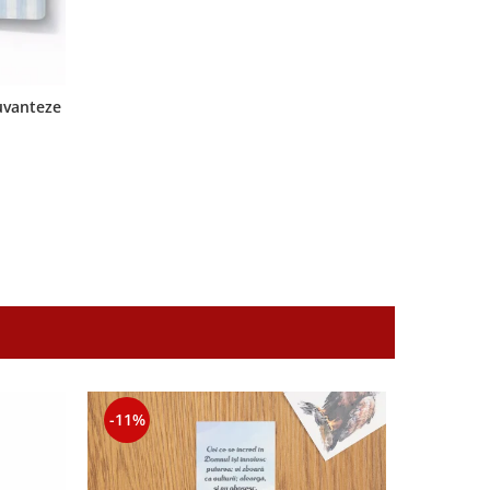
cuvanteze
-11%