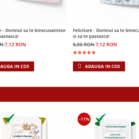
re - Domnul sa te binecuvanteze
Felicitare - Domnul sa te bine
 pazeasca!
si sa te pazeasca!
ON
7,12 RON
8,00 RON
7,12 RON
AUGA IN COS
ADAUGA IN COS
-11%