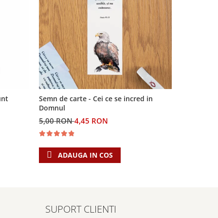
-11%
unt
Semn de carte - Cei ce se incred in
Joc - Mima
Domnul
5,00 RON
4,45 RON
30,00 RO
ADAUGA IN COS
ADAU
SUPORT CLIENTI