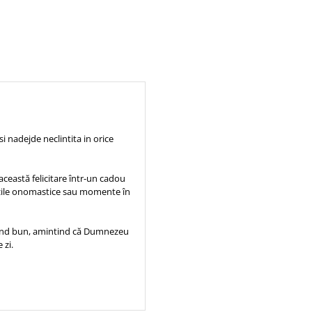
 si nadejde neclintita in orice
 această felicitare într-un cadou
e, zile onomastice sau momente în
gând bun, amintind că Dumnezeu
 zi.