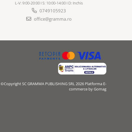
L-V: 9:00-20:00 I S: 10:00-14:00 I D: Inchis
0749105923
office@gramma.ro
©Copyright SC GRAMMA PUBLISHING SRL 2026
Platforma E-
commerce by Gomag