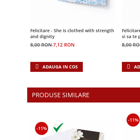
Biografii
Set cadou
Eseuri
Statuete
Marturii
Sticle apa
Romane
Felicitare - She is clothed with strength
Felicita
Suport pentru pahar
Meditatii
and dignity
si sa te
Tablouri
Pedagogie
8,00 RON
7,12 RON
8,00 R
Tablouri canvas
Poezii
Termos
Reviste
ADAUGA IN COS
AD
Sanatate
Teologie
A doua venire
PRODUSE SIMILARE
Apologetica
Dogmatica
Istoria Bisericii
-11%
Misiune
-11%
Viata crestina