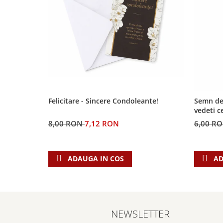
Contemporaneitate
Devotional
Diverse
Lupta Spirituala
Schimbarea caracterului
Slujire
Suferinta
Viata din belsug
Felicitare - Sincere Condoleante!
Semn de 
Viata de zi cu zi
vedeti c
Despre afaceri
8,00 RON
7,12 RON
6,00 R
Dezvoltare personala
Leadership
ADAUGA IN COS
AD
Mediu
Sanatate / nutritie
NEWSLETTER