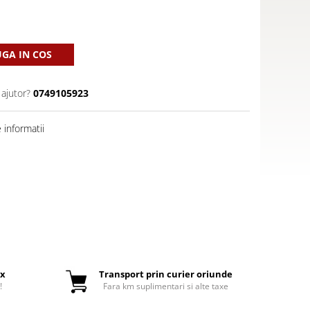
GA IN COS
 ajutor?
0749105923
informatii
ox
Transport prin curier oriunde
!
Fara km suplimentari si alte taxe