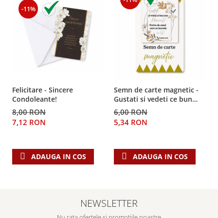
Despre afaceri
-11%
Dezvoltare personala
Leadership
Mediu
Sanatate / nutritie
Felicitare - Sincere
Semn de carte magnetic -
Condoleante!
Gustati si vedeti ce bun
este Domnul!
8,00 RON
6,00 RON
7,12 RON
5,34 RON
ADAUGA IN COS
ADAUGA IN COS
NEWSLETTER
Nu rata ofertele si promotiile noastre