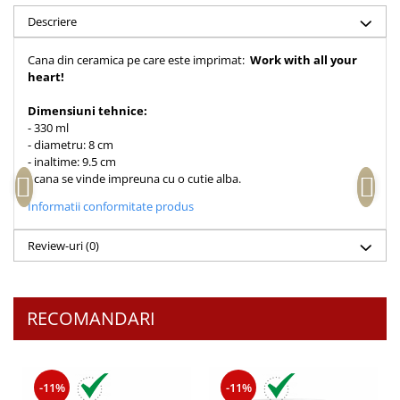
Accesorii birou
Instrumente teologice
Tablouri
Descriere
Rame foto
Transilvania
Alte studii
Cana din ceramica pe care este imprimat:
Work with all your
Tablouri din lemn
Atlase
Carti postale
heart!
Pungi cadou cu versete
Comentarii
Magneti
Dimensiuni tehnice:
Puzzle
Dictionare
- 330 ml
Enciclopedii
Sacoșă
- diametru: 8 cm
Literatura
- inaltime: 9.5 cm
Semne de carte
- cana se vinde impreuna cu o cutie alba.
Biografii
Set cadou
Informatii conformitate produs
Eseuri
Statuete
Marturii
Review-uri
(0)
Sticle apa
Romane
Suport pentru pahar
Meditatii
Tablouri
Pedagogie
RECOMANDARI
Tablouri canvas
Poezii
Termos
Reviste
-11%
-11%
Sanatate