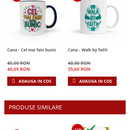
Teologie
A doua venire
Apologetica
Dogmatica
Istoria Bisericii
Misiune
Cana - Cel mai fain bunic
Cana - Walk by faith
Viata crestina
Contemporaneitate
45,00 RON
40,00 RON
40,05 RON
35,60 RON
Devotional
Diverse
ADAUGA IN COS
ADAUGA IN COS
Lupta Spirituala
Schimbarea caracterului
Slujire
PRODUSE SIMILARE
Suferinta
Viata din belsug
Viata de zi cu zi
-11%