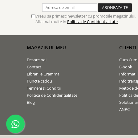
Biografii
Set cadou
Eseuri
Statuete
Vreau sa primesc newsletter cu promotiile magazinului.
Marturii
Afla mai multe in
Politica de Confidentialitate
Sticle apa
Romane
Suport pentru pahar
Meditatii
Tablouri
Pedagogie
MAGAZINUL MEU
CLIENTI
Tablouri canvas
Poezii
Despre noi
Cum Cum
Termos
Reviste
Contact
E-book
Sanatate
Librariile Gramma
Informatii
Teologie
Puncte cadou
Info trans
Termeni si Conditii
Metode de
A doua venire
Politica de Confidentialitate
Politica d
Apologetica
Blog
Solutionare
Dogmatica
ANPC
Istoria Bisericii
Misiune
Viata crestina