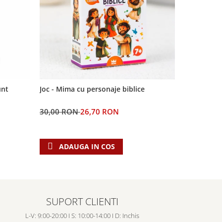
-11%
unt
Joc - Mima cu personaje biblice
Semn de car
Domnul
30,00 RON
26,70 RON
5,00 RON
ADAUGA IN COS
ADAU
SUPORT CLIENTI
L-V: 9:00-20:00 I S: 10:00-14:00 I D: Inchis