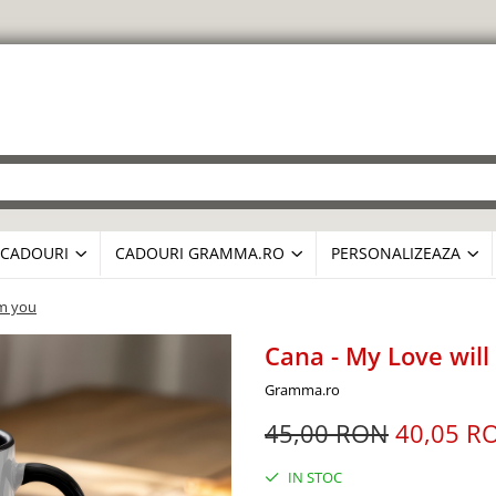
CADOURI
CADOURI GRAMMA.RO
PERSONALIZEAZA
om you
Cana - My Love wil
Gramma.ro
45,00 RON
40,05 R
IN STOC