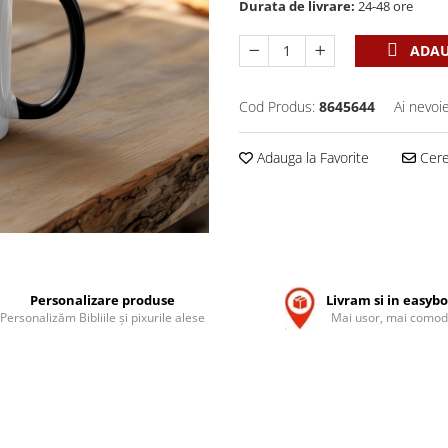
Durata de livrare:
24-48 ore
ADAU
Cod Produs:
8645644
Ai nevoi
Adauga la Favorite
Cere 
Personalizare produse
Livram si in easyb
Personalizăm Bibliile și pixurile alese
Mai usor, mai comod