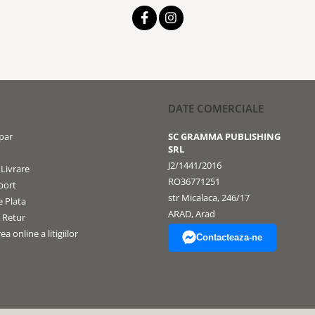
DATE COMERCIALE
par
SC GRAMMA PUBLISHING
SRL
J2/1441/2016
 Livrare
RO36771251
port
str Micalaca, 246/17
 Plata
ARAD, Arad
e Retur
a online a litigiilor
Contacteaza-ne