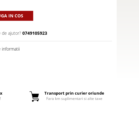
GA IN COS
e de ajutor?
0749105923
informatii
ox
Transport prin curier oriunde
!
Fara km suplimentari si alte taxe