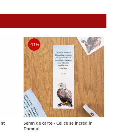
-11%
-11%
unt
Semn de carte - Cei ce se incred in
Joc - Mima
Domnul