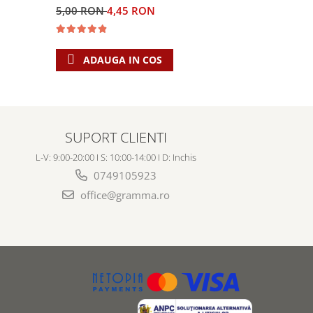
5,00 RON
4,45 RON
30,00 RO
ADAUGA IN COS
ADAU
SUPORT CLIENTI
L-V: 9:00-20:00 I S: 10:00-14:00 I D: Inchis
0749105923
office@gramma.ro