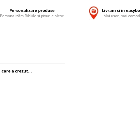
Personalizare produse
Livram si in easyb
Personalizăm Bibliile și pixurile alese
Mai usor, mai comod
 care a crezut...