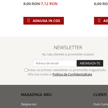
Biografii
Set cadou
8,00 RON
7,12 RON
6,00 R
Eseuri
Statuete
Marturii
Sticle apa
Romane
ADAUGA IN COS
AD
Suport pentru pahar
Meditatii
Tablouri
Pedagogie
Tablouri canvas
Poezii
NEWSLETTER
Termos
Reviste
Nu rata ofertele si promotiile noastre
Sanatate
Teologie
Vreau sa primesc newsletter cu promotiile magazinului.
A doua venire
Afla mai multe in
Politica de Confidentialitate
Apologetica
Dogmatica
Istoria Bisericii
MAGAZINUL MEU
CLIENTI
Misiune
Viata crestina
Despre noi
Cum Cum