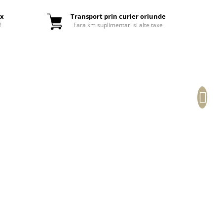
ox
Transport prin curier oriunde
!
Fara km suplimentari si alte taxe