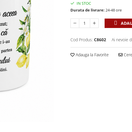
IN STOC
Durata de livrare:
24-48 ore
ADAU
Cod Produs:
C8602
Ai nevoie d
Adauga la Favorite
Cere 