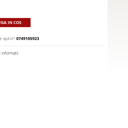
GA IN COS
e ajutor?
0749105923
informatii