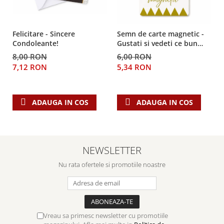
Teologie
A doua venire
Felicitare - Sincere
Semn de carte magnetic -
Apologetica
Condoleante!
Gustati si vedeti ce bun
este Domnul!
Dogmatica
8,00 RON
6,00 RON
Istoria Bisericii
7,12 RON
5,34 RON
Misiune
Viata crestina
ADAUGA IN COS
ADAUGA IN COS
Contemporaneitate
Devotional
Diverse
Lupta Spirituala
NEWSLETTER
Schimbarea caracterului
Nu rata ofertele si promotiile noastre
Slujire
Suferinta
Viata din belsug
Viata de zi cu zi
Vreau sa primesc newsletter cu promotiile