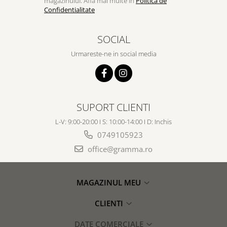
magazinului. Afla mai multe in
Politica de
Despre afaceri
Confidentialitate
Dezvoltare personala
Leadership
SOCIAL
Mediu
Urmareste-ne in social media
Sanatate / nutritie
SUPORT CLIENTI
L-V: 9:00-20:00 I S: 10:00-14:00 I D: Inchis
0749105923
office@gramma.ro
MAGAZINUL MEU
CLIENTI
DATE COMERCIALE