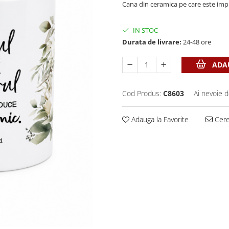
Cana din ceramica pe care este im
IN STOC
Durata de livrare:
24-48 ore
ADAU
Cod Produs:
C8603
Ai nevoie d
Adauga la Favorite
Cere 