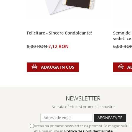
Biografii
Set cadou
Eseuri
Statuete
Marturii
Sticle apa
Romane
Suport pentru pahar
Meditatii
Felicitare - Sincere Condoleante!
Semn de c
vedeti c
Tablouri
Pedagogie
8,00 RON
7,12 RON
6,00 RO
Tablouri canvas
Poezii
Termos
Reviste
ADAUGA IN COS
A
Sanatate
Teologie
A doua venire
Apologetica
NEWSLETTER
Dogmatica
Nu rata ofertele si promotiile noastre
Istoria Bisericii
Misiune
Viata crestina
Vreau sa primesc newsletter cu promotiile magazinului.
Afla mai multe in
Politica de Confidentialitate