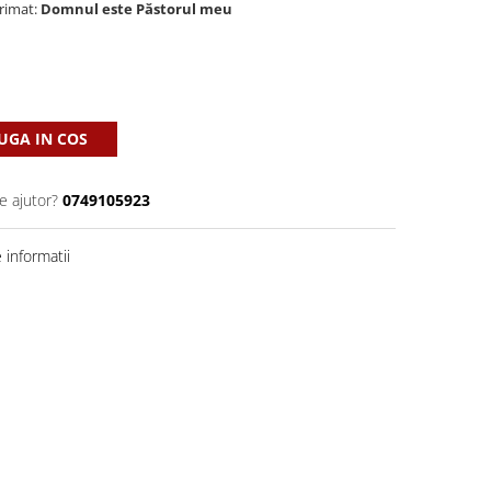
primat:
Domnul este Păstorul meu
GA IN COS
e ajutor?
0749105923
informatii