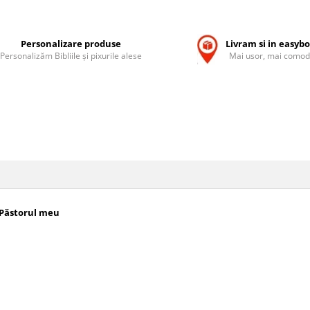
Personalizare produse
Livram si in easyb
Personalizăm Bibliile și pixurile alese
Mai usor, mai comod
Păstorul meu