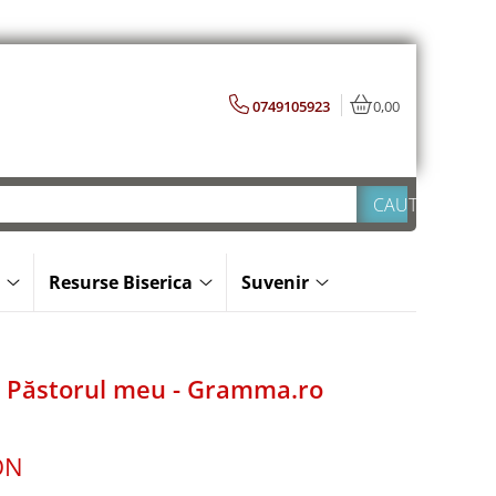
0749105923
0,00
Resurse Biserica
Suvenir
e Păstorul meu - Gramma.ro
ON