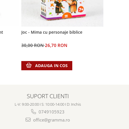
nt
Joc - Mima cu personaje biblice
Semn de cart
Domnul
30,00 RON
26,70 RON
5,00 RON
ADAUGA IN COS
ADA
SUPORT CLIENTI
L-V: 9:00-20:00 I S: 10:00-14:00 I D: Inchis
0749105923
office@gramma.ro