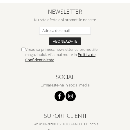
Despre afaceri
Dezvoltare personala
NEWSLETTER
Leadership
Nu rata ofertele si promotiile noastre
Mediu
Sanatate / nutritie
Vreau sa primesc newsletter cu promotiile
magazinului. Afla mai multe in
Politica de
Confidentialitate
SOCIAL
Urmareste-ne in social media
SUPORT CLIENTI
L-V: 9:00-20:00 I S: 10:00-14:00 I D: Inchis