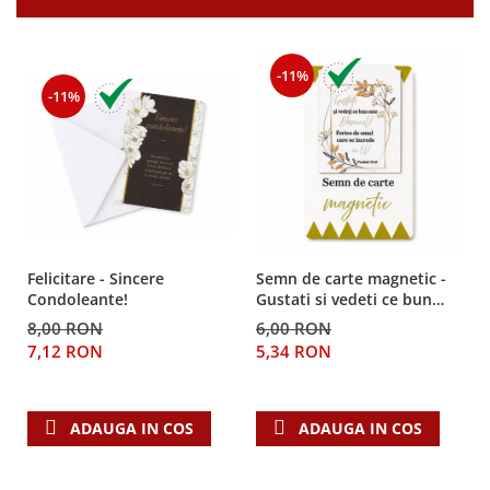
Teologie
A doua venire
-11%
Apologetica
-11%
Dogmatica
Istoria Bisericii
Misiune
Viata crestina
Contemporaneitate
Devotional
Felicitare - Sincere
Semn de carte magnetic -
Diverse
Condoleante!
Gustati si vedeti ce bun
este Domnul!
Lupta Spirituala
8,00 RON
6,00 RON
Schimbarea caracterului
7,12 RON
5,34 RON
Slujire
Suferinta
ADAUGA IN COS
ADAUGA IN COS
Viata din belsug
Viata de zi cu zi