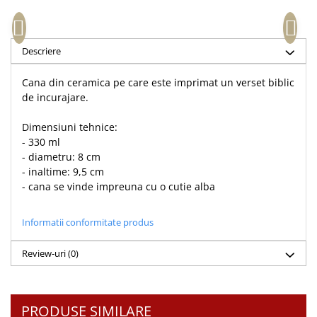
Accesorii birou
Instrumente teologice
Tablouri
Rame foto
Transilvania
Alte studii
Tablouri din lemn
Descriere
Atlase
Carti postale
Pungi cadou cu versete
Comentarii
Magneti
Cana din ceramica pe care este imprimat un verset biblic
Puzzle
Dictionare
de incurajare.
Enciclopedii
Sacoșă
Dimensiuni tehnice:
Literatura
Semne de carte
- 330 ml
Biografii
Set cadou
- diametru: 8 cm
Eseuri
- inaltime: 9,5 cm
Statuete
- cana se vinde impreuna cu o cutie alba
Marturii
Sticle apa
Romane
Suport pentru pahar
Informatii conformitate produs
Meditatii
Tablouri
Pedagogie
Review-uri
(0)
Tablouri canvas
Poezii
Termos
Reviste
PRODUSE SIMILARE
Sanatate