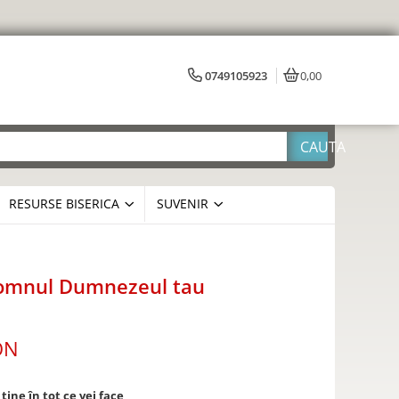
0749105923
0,00
RESURSE BISERICA
SUVENIR
 Domnul Dumnezeul tau
ON
ne în tot ce vei face