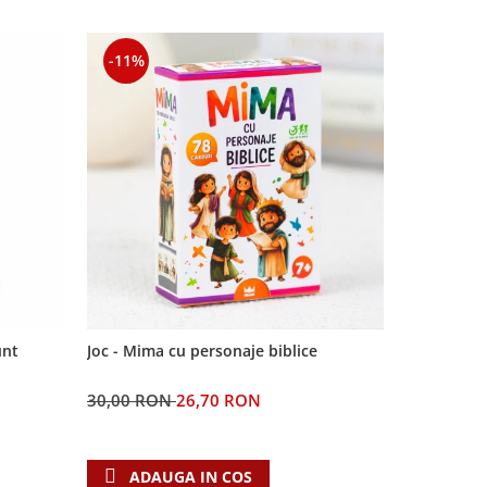
-11%
-11%
unt
Joc - Mima cu personaje biblice
Semn de car
Domnul
30,00 RON
26,70 RON
5,00 RON
ADAUGA IN COS
ADAU