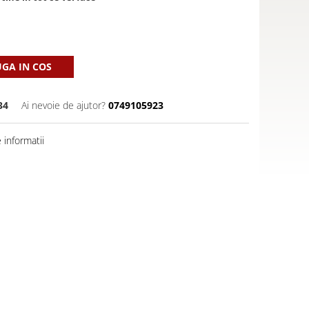
GA IN COS
34
Ai nevoie de ajutor?
0749105923
informatii