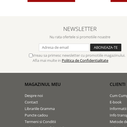
Biografii
Set cadou
Eseuri
Statuete
Marturii
Sticle apa
Romane
NEWSLETTER
Suport pentru pahar
Meditatii
Nu rata ofertele si promotiile noastre
Tablouri
Pedagogie
Tablouri canvas
Poezii
Vreau sa primesc newsletter cu promotiile magazinului.
Termos
Reviste
Afla mai multe in
Politica de Confidentialitate
Sanatate
Teologie
A doua venire
MAGAZINUL MEU
CLIENTI
Apologetica
Despre noi
Cum Cum
Dogmatica
Contact
E-book
Istoria Bisericii
Librariile Gramma
Informatii
Misiune
Puncte cadou
Info trans
Viata crestina
Termeni si Conditii
Metode de