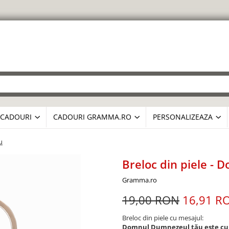
CADOURI
CADOURI GRAMMA.RO
PERSONALIZEAZA
u
Breloc din piele -
Gramma.ro
19,00 RON
16,91 R
Breloc din piele cu mesajul:
Domnul Dumnezeul tău este cu ti