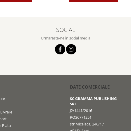
SOCIAL
Urmareste-ne in social media
DATE COMERCIALE
par
SC GRAMMA PUBLISHING
SRL
J2/1441/2016
 Livrare
RO36771251
port
str Micalaca, 246/17
 Plata
ARAD, Arad