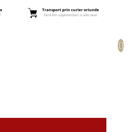
ox
Transport prin curier oriunde
!
Fara km suplimentari si alte taxe