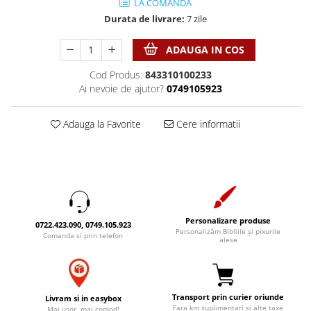
Discipline spirituale
LA COMANDA
Pix plastic
Tablouri
Durata de livrare:
7 zile
Rugaciune
Jocuri
Sibiu
Eseuri
Jurnale
Alte suveniruri
ADAUGA IN COS
Familie
Carti postale
Jurnal de Rugaciune
Cod Produs:
843310100233
Barbati
Jurnal
Limba Engleza
Ai nevoie de ajutor?
0749105923
Cresterea copiilor
Magneti
Limba Română
Femei
Suport pahar
Magneti
Adauga la Favorite
Cere informatii
Relatii
Tablouri
Foarte puternici
Sexualitate
Sinaia
Ornament
Tineri
Magneti
Pentru birou
Viata de familie
Suport pahar
Pentru copii
Harfe / Partituri
Timisoara
Obiecte decorative
Personalizare produse
0722.423.090, 0749.105.923
Instrumente pastorale
Personalizăm Bibliile și pixurile
Alte suveniruri
Oglinda
Comanda si prin telefon
alese
Consiliere
Carti postale
Pix+Semn de carte
Despre biserica
Jurnale
Portofel
Predici/ Schite de predici
Magneti
Transport prin curier oriunde
Livram si in easybox
Produse din lemn
Resurse studiu biblic
Suport pahar
Fara km suplimentari si alte taxe
Mai usor, mai comod!