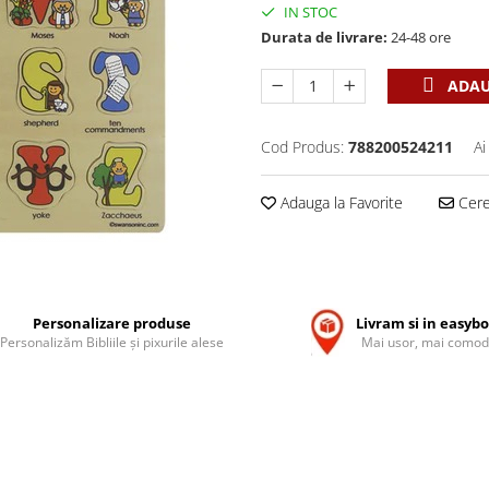
IN STOC
Durata de livrare:
24-48 ore
ADAU
Cod Produs:
788200524211
Ai
Adauga la Favorite
Cere 
Personalizare produse
Livram si in easyb
Personalizăm Bibliile și pixurile alese
Mai usor, mai comod