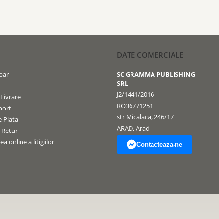
DATE COMERCIALE
par
SC GRAMMA PUBLISHING
SRL
J2/1441/2016
 Livrare
RO36771251
port
str Micalaca, 246/17
 Plata
ARAD, Arad
e Retur
a online a litigiilor
Contacteaza-ne