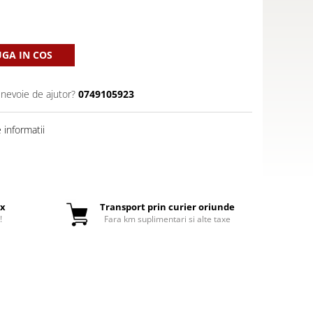
GA IN COS
 nevoie de ajutor?
0749105923
informatii
ox
Transport prin curier oriunde
!
Fara km suplimentari si alte taxe