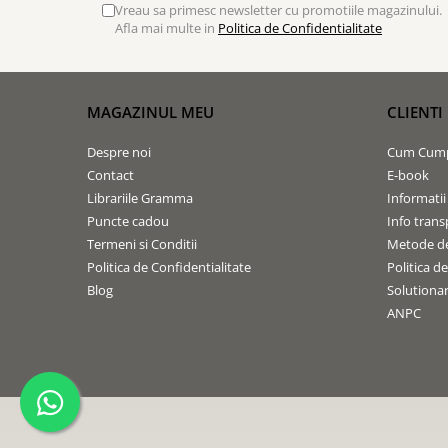
Biografii
Vreau sa primesc newsletter cu promotiile magazinului.
Set cadou
Afla mai multe in
Politica de Confidentialitate
Eseuri
Statuete
Marturii
Sticle apa
Romane
Suport pentru pahar
Meditatii
MAGAZINUL MEU
CLIENTI
Tablouri
Pedagogie
Despre noi
Cum Cum
Tablouri canvas
Poezii
Contact
E-book
Termos
Librariile Gramma
Informatii
Reviste
Puncte cadou
Info trans
Sanatate
Termeni si Conditii
Metode de
Teologie
Politica de Confidentialitate
Politica d
Blog
Solutionare
A doua venire
ANPC
Apologetica
Dogmatica
Istoria Bisericii
Misiune
Viata crestina