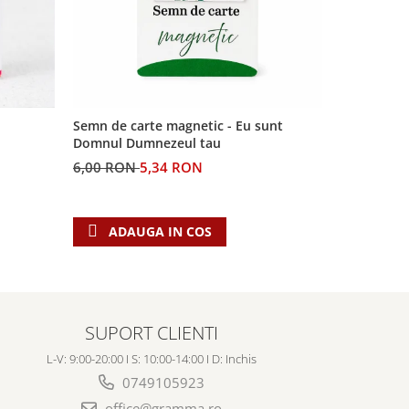
-11%
Semn de carte magnetic - Eu sunt
Semn de car
Domnul Dumnezeul tau
Domnul
6,00 RON
5,34 RON
5,00 RON
ADAUGA IN COS
ADAU
SUPORT CLIENTI
L-V: 9:00-20:00 I S: 10:00-14:00 I D: Inchis
0749105923
office@gramma.ro