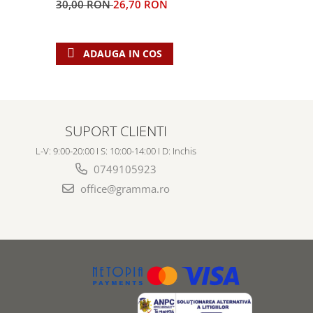
30,00 RON
26,70 RON
5,00 RON
ADAUGA IN COS
ADAU
SUPORT CLIENTI
L-V: 9:00-20:00 I S: 10:00-14:00 I D: Inchis
0749105923
office@gramma.ro