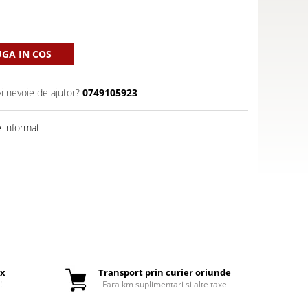
GA IN COS
Ai nevoie de ajutor?
0749105923
informatii
ox
Transport prin curier oriunde
!
Fara km suplimentari si alte taxe