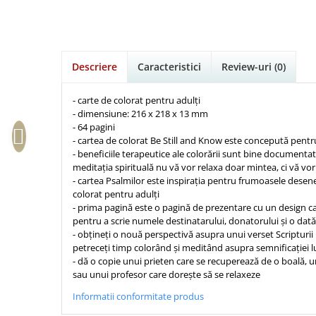
Istorie
Suport Pahar
Copii
Povesti care spun adevarul
Medii
Psihologie
Cluj-Napoca
Mici
Cutie cu versete
Puiul Istet
Filosofie
Iasi
Noul Testament
Display foto
R. C. Sproul
Alte studii
Oradea
Pentru adolescenti
Descriere
Caracteristici
Review-uri
(0)
Emblema auto
Romane
Critica de arta
Alte suveniruri
Pentru femei
Felicitare
cultura generala
Timothy Keller
- carte de colorat pentru adulți
Carti postale
Psihologie practica
Husă Biblie
- dimensiune: 216 x 218 x 13 mm
Vestea buna pentru inimi micute
Jurnale
- 64 pagini
Stiinta
Instrumente de scris
Veveritele de la Marea Moarta
Magneti
- cartea de colorat Be Still and Know este concepută pentru
Devotional zilnic
- beneficiile terapeutice ale colorării sunt bine documentate
Pix metalic
Suport pahar
Viata crestina
meditația spirituală nu vă vor relaxa doar mintea, ci vă vor 
Discipline spirituale
Pix plastic
Tablouri
- cartea Psalmilor este inspirația pentru frumoasele desene
Rugaciune
Jocuri
colorat pentru adulți
Sibiu
- prima pagină este o pagină de prezentare cu un design cap
Eseuri
Jurnale
Alte suveniruri
pentru a scrie numele destinatarului, donatorului și o dată
Familie
- obțineți o nouă perspectivă asupra unui verset Scripturi
Carti postale
Jurnal de Rugaciune
petreceți timp colorând și meditând asupra semnificației l
Barbati
Jurnal
Limba Engleza
- dă o copie unui prieten care se recuperează de o boală, u
Cresterea copiilor
Magneti
Limba Română
sau unui profesor care dorește să se relaxeze
Femei
Suport pahar
Magneti
Informatii conformitate produs
Relatii
Tablouri
Foarte puternici