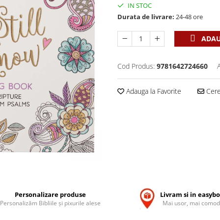
IN STOC
Durata de livrare:
24-48 ore
ADAU
Cod Produs:
9781642724660
Adauga la Favorite
Cere 
Personalizare produse
Livram si in easyb
Personalizăm Bibliile și pixurile alese
Mai usor, mai comod