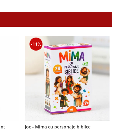
-11%
-11%
unt
Joc - Mima cu personaje biblice
Semn de car
Domnul