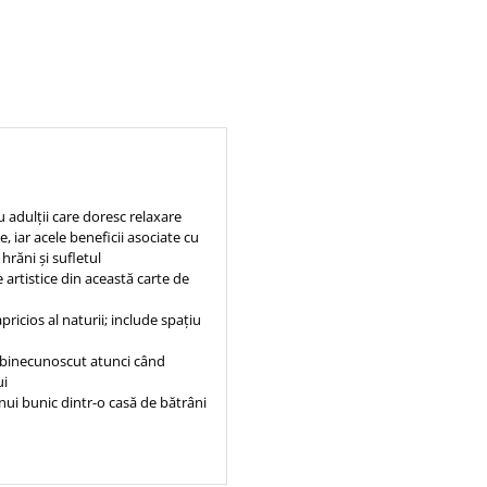
 adulții care doresc relaxare
, iar acele beneficii asociate cu
hrăni și sufletul
 artistice din această carte de
ricios al naturii; include spațiu
i binecunoscut atunci când
ui
nui bunic dintr-o casă de bătrâni