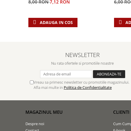
Biografii
8,00 RON
7,12 RON
6,00 R
Set cadou
Eseuri
Statuete
Marturii
Sticle apa
ADAUGA IN COS
AD
Romane
Suport pentru pahar
Meditatii
Tablouri
Pedagogie
Tablouri canvas
Poezii
NEWSLETTER
Termos
Reviste
Nu rata ofertele si promotiile noastre
Sanatate
Teologie
Vreau sa primesc newsletter cu promotiile magazinului.
A doua venire
Afla mai multe in
Politica de Confidentialitate
Apologetica
Dogmatica
Istoria Bisericii
MAGAZINUL MEU
CLIENTI
Misiune
Despre noi
Cum Cum
Viata crestina
Contact
E-book