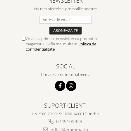
NEWSLETTER
Despre afaceri
Nu rata ofertele si promotiile noastre
Dezvoltare personala
Leadership
Mediu
Sanatate / nutritie
Vreau sa primesc newsletter cu promotiile
magazinului. Afla mai multe in
Politica de
Confidentialitate
SOCIAL
Urmareste-ne in social media
SUPORT CLIENTI
L-V: 9:00-20:00 I S: 10:00-14:00 I D: Inchis
0749105923
office@gramma.ro