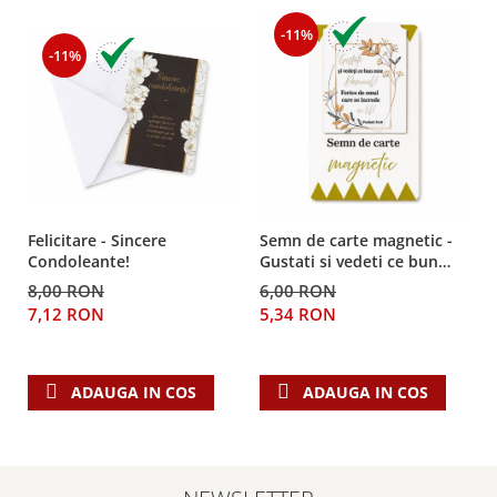
Teologie
-11%
-11%
A doua venire
Apologetica
Dogmatica
Istoria Bisericii
Misiune
Viata crestina
Contemporaneitate
Felicitare - Sincere
Semn de carte magnetic -
Condoleante!
Gustati si vedeti ce bun
Devotional
este Domnul!
8,00 RON
6,00 RON
Diverse
7,12 RON
5,34 RON
Lupta Spirituala
Schimbarea caracterului
Slujire
ADAUGA IN COS
ADAUGA IN COS
Suferinta
Viata din belsug
Viata de zi cu zi