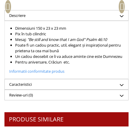
Accesorii birou
Instrumente teologice
Tablouri
Rame foto
Transilvania
Alte studii
Descriere
Tablouri din lemn
Atlase
Carti postale
Pungi cadou cu versete
Dimensiuni 150 x 23 x 23 mm
Comentarii
Magneti
Pix în tub cilindric
Puzzle
Dictionare
Mesaj:
"Be still and know that I am God" Psalm 46:10
Poate fi un cadou practic, util, elegant și inspirațional pentru
Enciclopedii
Sacoșă
prietena ta cea mai bună
Literatura
Semne de carte
Un cadou deosebit ce îi va aduce aminte cine este Dumnezeu
Pentru aniversare, Crăciun etc.
Biografii
Set cadou
Eseuri
Informatii conformitate produs
Statuete
Marturii
Sticle apa
Caracteristici
Romane
Suport pentru pahar
Meditatii
Review-uri
(0)
Tablouri
Pedagogie
Tablouri canvas
Poezii
PRODUSE SIMILARE
Termos
Reviste
Sanatate