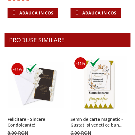
ADAUGA IN COS
ADAUGA IN COS
PRODUSE SIMILARE
-11%
-11%
Felicitare - Sincere
Semn de carte magnetic -
Condoleante!
Gustati si vedeti ce bun
este Domnul!
8,00 RON
6,00 RON