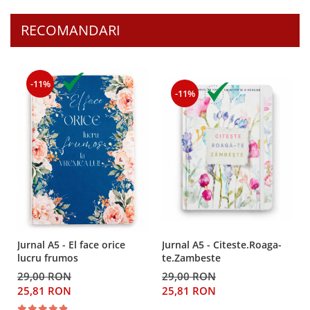
Despre afaceri
Dezvoltare personala
RECOMANDARI
Leadership
Mediu
Sanatate / nutritie
-11%
-11%
Jurnal A5 - El face orice
Jurnal A5 - Citeste.Roaga-
lucru frumos
te.Zambeste
29,00 RON
29,00 RON
25,81 RON
25,81 RON