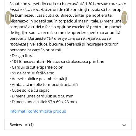
Scoate un verset din cutia cu binecuvântări
101 mesaje care sa te
Teologie
inspire si sa te motiveze
ori de câte ori simți nevoia să te apropii
de Dumnezeu. Lasă cutia cu Binecuvântări pe noptiera ta,
A doua venire
păstreaz-o în poșetă sau în torpedoul mașinii tale. Dimensiunea
Apologetica
compactă a cutiei o face o opțiune excelentă pentru un pachet
Dogmatica
de îngrijire sau ca un mic semn de apreciere pentru o anumită
persoană. Dăruiește
101 mesaje care sa te inspire si sa te
Istoria Bisericii
motiveze
și vei aduce, bucurie, speranșă și încurajare tuturor
Misiune
persoanelor care îl vor primii.
• Design floral
Viata crestina
• 101 Binecuvantari - Hristos sa straluceasca prin tine
Contemporaneitate
• Carduri și cutie tipărite color
• 51 de carduri față-verso
Devotional
• Versete biblice pe ambele părți
Diverse
• Ambalată în folie termocontractabilă
Lupta Spirituala
• Cutie solidă cu capac
• Dimensiunea cardului: 86 x 58 mm
Schimbarea caracterului
• Dimensiunea cutiei: 97 x 69 x 28 mm
Slujire
Informatii conformitate produs
Suferinta
Viata din belsug
Review-uri
(1)
Viata de zi cu zi