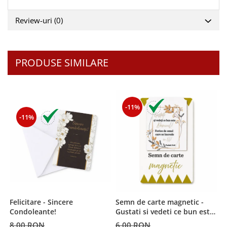
Teologie
Review-uri
(0)
A doua venire
Apologetica
Dogmatica
PRODUSE SIMILARE
Istoria Bisericii
Misiune
Viata crestina
-11%
Contemporaneitate
-11%
Devotional
Diverse
Lupta Spirituala
Schimbarea caracterului
Slujire
Suferinta
Viata din belsug
Felicitare - Sincere
Semn de carte magnetic -
S
Condoleante!
Gustati si vedeti ce bun este
s
Viata de zi cu zi
Domnul!
8,00 RON
6,00 RON
6