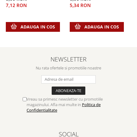
Despre afaceri
7,12 RON
5,34 RON
5
Dezvoltare personala
Leadership
Mediu
ADAUGA IN COS
ADAUGA IN COS
Sanatate / nutritie
NEWSLETTER
Nu rata ofertele si promotiile noastre
Vreau sa primesc newsletter cu promotiile
magazinului. Afla mai multe in
Politica de
Confidentialitate
SOCIAL