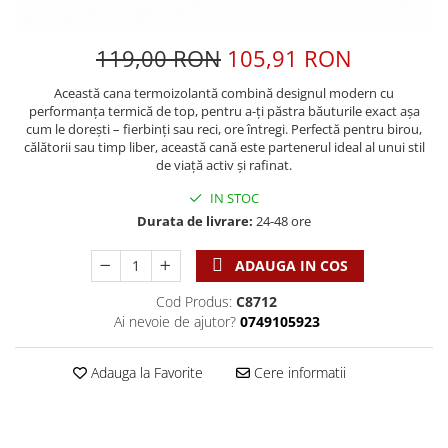
Discipline spirituale
Pix plastic
Tablouri
Rugaciune
Jocuri
Sibiu
119,00 RON
105,91 RON
Eseuri
Jurnale
Alte suveniruri
Familie
Această cana termoizolantă combină designul modern cu
Carti postale
Jurnal de Rugaciune
performanța termică de top, pentru a-ți păstra băuturile exact așa
Barbati
Jurnal
Limba Engleza
cum le dorești – fierbinți sau reci, ore întregi. Perfectă pentru birou,
Cresterea copiilor
Magneti
călătorii sau timp liber, această cană este partenerul ideal al unui stil
Limba Română
de viață activ și rafinat.
Femei
Suport pahar
Magneti
Relatii
Tablouri
IN STOC
Foarte puternici
Durata de livrare:
24-48 ore
Sexualitate
Sinaia
Ornament
Tineri
Magneti
Pentru birou
ADAUGA IN COS
Viata de familie
Suport pahar
Pentru copii
Cod Produs:
C8712
Harfe / Partituri
Timisoara
Obiecte decorative
Ai nevoie de ajutor?
0749105923
Instrumente pastorale
Alte suveniruri
Oglinda
Consiliere
Carti postale
Pix+Semn de carte
Adauga la Favorite
Cere informatii
Despre biserica
Jurnale
Portofel
Predici/ Schite de predici
Magneti
Produse din lemn
Resurse studiu biblic
Suport pahar