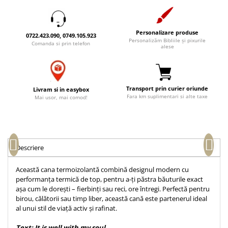
Accesorii birou
Instrumente teologice
Tablouri
Rame foto
Transilvania
Alte studii
Personalizare produse
Tablouri din lemn
0722.423.090, 0749.105.923
Atlase
Carti postale
Personalizăm Bibliile și pixurile
Comanda si prin telefon
alese
Pungi cadou cu versete
Comentarii
Magneti
Puzzle
Dictionare
Enciclopedii
Sacoșă
Transport prin curier oriunde
Livram si in easybox
Literatura
Semne de carte
Fara km suplimentari si alte taxe
Mai usor, mai comod!
Biografii
Set cadou
Eseuri
Statuete
Marturii
Sticle apa
Romane
Descriere
Suport pentru pahar
Meditatii
Această cana termoizolantă combină designul modern cu
Tablouri
Pedagogie
performanța termică de top, pentru a-ți păstra băuturile exact
așa cum le dorești – fierbinți sau reci, ore întregi. Perfectă pentru
Tablouri canvas
Poezii
birou, călătorii sau timp liber, această cană este partenerul ideal
Termos
Reviste
al unui stil de viață activ și rafinat.
Sanatate
Text: It is well with my soul