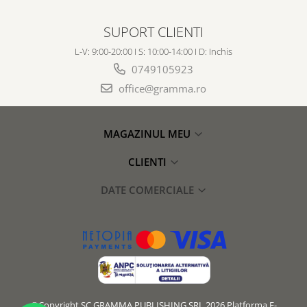
SUPORT CLIENTI
L-V: 9:00-20:00 I S: 10:00-14:00 I D: Inchis
0749105923
office@gramma.ro
MAGAZINUL MEU
CLIENTI
DATE COMERCIALE
©Copyright SC GRAMMA PUBLISHING SRL 2026
Platforma E-