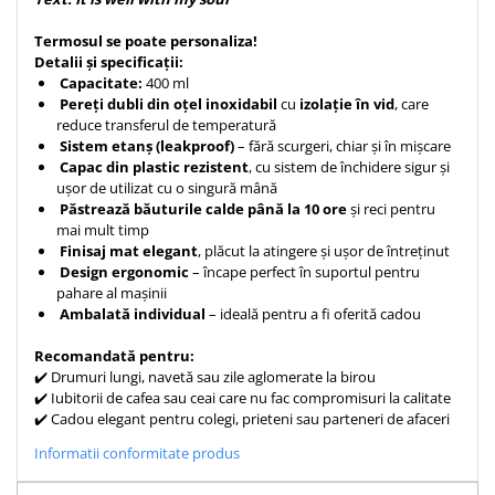
Teologie
Termosul se poate personaliza!
A doua venire
Detalii și specificații:
Capacitate:
400 ml
Apologetica
Pereți dubli din oțel inoxidabil
cu
izolație în vid
, care
Dogmatica
reduce transferul de temperatură
Istoria Bisericii
Sistem etanș (leakproof)
– fără scurgeri, chiar și în mișcare
Capac din plastic rezistent
, cu sistem de închidere sigur și
Misiune
ușor de utilizat cu o singură mână
Viata crestina
Păstrează băuturile calde până la 10 ore
și reci pentru
mai mult timp
Contemporaneitate
Finisaj mat elegant
, plăcut la atingere și ușor de întreținut
Devotional
Design ergonomic
– încape perfect în suportul pentru
pahare al mașinii
Diverse
Ambalată individual
– ideală pentru a fi oferită cadou
Lupta Spirituala
Schimbarea caracterului
Recomandată pentru:
✔️ Drumuri lungi, navetă sau zile aglomerate la birou
Slujire
✔️ Iubitorii de cafea sau ceai care nu fac compromisuri la calitate
Suferinta
✔️ Cadou elegant pentru colegi, prieteni sau parteneri de afaceri
Viata din belsug
Informatii conformitate produs
Viata de zi cu zi