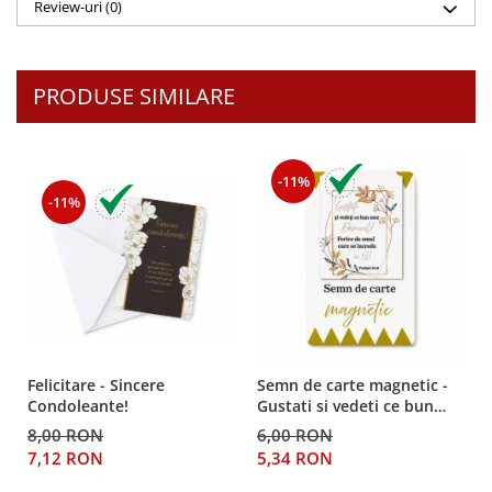
Despre afaceri
Review-uri
(0)
Dezvoltare personala
Leadership
PRODUSE SIMILARE
Mediu
Sanatate / nutritie
-11%
-11%
Felicitare - Sincere
Semn de carte magnetic -
Condoleante!
Gustati si vedeti ce bun
este Domnul!
8,00 RON
6,00 RON
7,12 RON
5,34 RON