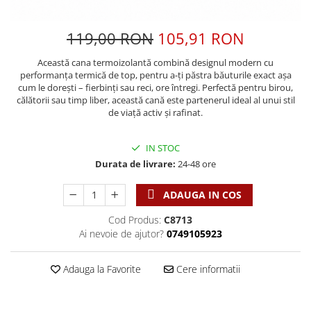
Discipline spirituale
Pix plastic
Tablouri
Rugaciune
Jocuri
Sibiu
119,00 RON
105,91 RON
Eseuri
Jurnale
Alte suveniruri
Familie
Această cana termoizolantă combină designul modern cu
Carti postale
Jurnal de Rugaciune
performanța termică de top, pentru a-ți păstra băuturile exact așa
Barbati
Jurnal
Limba Engleza
cum le dorești – fierbinți sau reci, ore întregi. Perfectă pentru birou,
călătorii sau timp liber, această cană este partenerul ideal al unui stil
Cresterea copiilor
Magneti
Limba Română
de viață activ și rafinat.
Femei
Suport pahar
Magneti
Relatii
Tablouri
Foarte puternici
IN STOC
Sexualitate
Sinaia
Ornament
Durata de livrare:
24-48 ore
Tineri
Magneti
Pentru birou
Viata de familie
ADAUGA IN COS
Suport pahar
Pentru copii
Harfe / Partituri
Timisoara
Obiecte decorative
Cod Produs:
C8713
Instrumente pastorale
Ai nevoie de ajutor?
0749105923
Alte suveniruri
Oglinda
Consiliere
Carti postale
Pix+Semn de carte
Adauga la Favorite
Cere informatii
Despre biserica
Jurnale
Portofel
Predici/ Schite de predici
Magneti
Produse din lemn
Resurse studiu biblic
Suport pahar