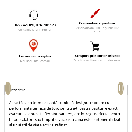
Accesorii birou
Instrumente teologice
Tablouri
Rame foto
Transilvania
Alte studii
Tablouri din lemn
Atlase
Carti postale
Personalizare produse
0722.423.090, 0749.105.923
Pungi cadou cu versete
Personalizăm Bibliile și pixurile
Comanda si prin telefon
Comentarii
Magneti
alese
Puzzle
Dictionare
Enciclopedii
Sacoșă
Literatura
Semne de carte
Transport prin curier oriunde
Livram si in easybox
Fara km suplimentari si alte taxe
Mai usor, mai comod!
Biografii
Set cadou
Eseuri
Statuete
Marturii
Sticle apa
Romane
Descriere
Suport pentru pahar
Meditatii
Tablouri
Pedagogie
Această cana termoizolantă combină designul modern cu
performanța termică de top, pentru a-ți păstra băuturile exact
Tablouri canvas
Poezii
așa cum le dorești – fierbinți sau reci, ore întregi. Perfectă pentru
Termos
birou, călătorii sau timp liber, această cană este partenerul ideal
Reviste
al unui stil de viață activ și rafinat.
Sanatate