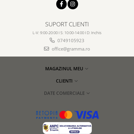
SUPORT CLIENTI
L-V: 9:00-20:00 I S: 10:00-14:00 I D: Inchis
0749105923
office@gramma.ro
MAGAZINUL MEU
CLIENTI
DATE COMERCIALE