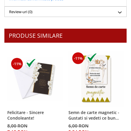
Despre afaceri
Dezvoltare personala
Review-uri
(0)
Leadership
Mediu
Sanatate / nutritie
PRODUSE SIMILARE
-11%
-11%
Felicitare - Sincere
Semn de carte magnetic -
Condoleante!
Gustati si vedeti ce bun
este Domnul!
8,00 RON
6,00 RON