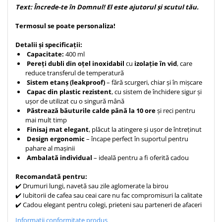
Text: Încrede-te în Domnul! El este ajutorul și scutul tău.
Teologie
Termosul se poate personaliza!
A doua venire
Apologetica
Detalii și specificații:
Dogmatica
Capacitate:
400 ml
Pereți dubli din oțel inoxidabil
cu
izolație în vid
, care
Istoria Bisericii
reduce transferul de temperatură
Misiune
Sistem etanș (leakproof)
– fără scurgeri, chiar și în mișcare
Viata crestina
Capac din plastic rezistent
, cu sistem de închidere sigur și
ușor de utilizat cu o singură mână
Contemporaneitate
Păstrează băuturile calde până la 10 ore
și reci pentru
Devotional
mai mult timp
Finisaj mat elegant
, plăcut la atingere și ușor de întreținut
Diverse
Design ergonomic
– încape perfect în suportul pentru
Lupta Spirituala
pahare al mașinii
Ambalată individual
– ideală pentru a fi oferită cadou
Schimbarea caracterului
Slujire
Recomandată pentru:
Suferinta
✔️ Drumuri lungi, navetă sau zile aglomerate la birou
✔️ Iubitorii de cafea sau ceai care nu fac compromisuri la calitate
Viata din belsug
✔️ Cadou elegant pentru colegi, prieteni sau parteneri de afaceri
Viata de zi cu zi
Informatii conformitate produs