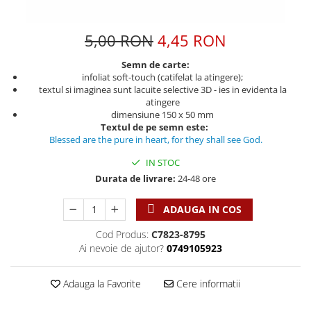
Discipline spirituale
Pix plastic
Tablouri
Viata crestina
Rugaciune
Jocuri
Sibiu
5,00 RON
4,45 RON
Eseuri
Jurnale
Alte suveniruri
Familie
Semn de carte:
Carti postale
Jurnal de Rugaciune
infoliat soft-touch (catifelat la atingere);
Barbati
Jurnal
Limba Engleza
textul si imaginea sunt lacuite selective 3D - ies in evidenta la
Cresterea copiilor
Magneti
atingere
Limba Română
dimensiune 150 x 50 mm
Femei
Suport pahar
Magneti
Textul de pe semn este:
Relatii
Tablouri
Blessed are the pure in heart, for they shall see God.
Foarte puternici
Sexualitate
Sinaia
Ornament
IN STOC
Tineri
Magneti
Durata de livrare:
24-48 ore
Pentru birou
Viata de familie
Suport pahar
Pentru copii
ADAUGA IN COS
Harfe / Partituri
Timisoara
Obiecte decorative
Instrumente pastorale
Cod Produs:
C7823-8795
Alte suveniruri
Oglinda
Ai nevoie de ajutor?
0749105923
Consiliere
Carti postale
Pix+Semn de carte
Despre biserica
Jurnale
Portofel
Adauga la Favorite
Cere informatii
Predici/ Schite de predici
Magneti
Produse din lemn
Resurse studiu biblic
Suport pahar