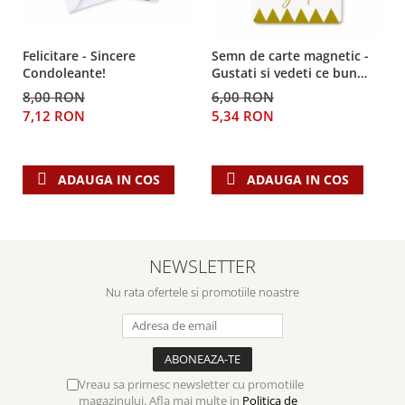
Despre afaceri
Dezvoltare personala
Leadership
Felicitare - Sincere
Semn de carte magnetic -
Condoleante!
Gustati si vedeti ce bun
Mediu
este Domnul!
8,00 RON
6,00 RON
Sanatate / nutritie
7,12 RON
5,34 RON
ADAUGA IN COS
ADAUGA IN COS
NEWSLETTER
Nu rata ofertele si promotiile noastre
Vreau sa primesc newsletter cu promotiile
magazinului. Afla mai multe in
Politica de