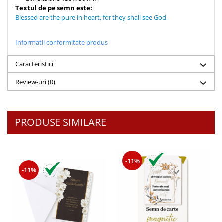
Textul de pe semn este:
Teologie
Blessed are the pure in heart, for they shall see God.
A doua venire
Apologetica
Informatii conformitate produs
Dogmatica
Caracteristici
Istoria Bisericii
Misiune
Review-uri
(0)
Viata crestina
Contemporaneitate
Devotional
PRODUSE SIMILARE
Diverse
Lupta Spirituala
Schimbarea caracterului
-11%
-11%
Slujire
Suferinta
Viata din belsug
Viata de zi cu zi