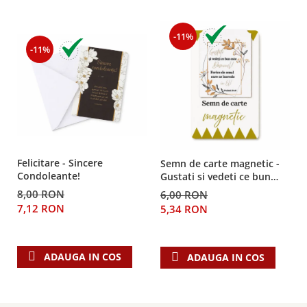
Teologie
-11%
A doua venire
-11%
Apologetica
Dogmatica
Istoria Bisericii
Misiune
Viata crestina
Contemporaneitate
Felicitare - Sincere
Semn de carte magnetic -
Devotional
Condoleante!
Gustati si vedeti ce bun
Diverse
este Domnul!
8,00 RON
6,00 RON
Lupta Spirituala
7,12 RON
5,34 RON
Schimbarea caracterului
Slujire
Suferinta
ADAUGA IN COS
ADAUGA IN COS
Viata din belsug
Viata de zi cu zi