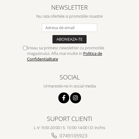
Despre afaceri
NEWSLETTER
Dezvoltare personala
Nu rata ofertele si promotiile noastre
Leadership
Mediu
Sanatate / nutritie
Vreau sa primesc newsletter cu promotiile
magazinului. Afla mai multe in
Politica de
Confidentialitate
SOCIAL
Urmareste-ne in social media
SUPORT CLIENTI
L-V: 9:00-20:00 I S: 10:00-14:00 I D: Inchis
0749105923