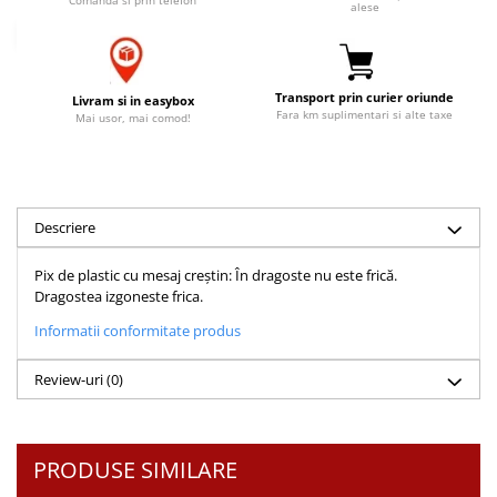
alese
Accesorii birou
Instrumente teologice
Tablouri
Rame foto
Transilvania
Alte studii
Tablouri din lemn
Atlase
Carti postale
Transport prin curier oriunde
Livram si in easybox
Pungi cadou cu versete
Comentarii
Magneti
Fara km suplimentari si alte taxe
Mai usor, mai comod!
Puzzle
Dictionare
Enciclopedii
Sacoșă
Literatura
Semne de carte
Descriere
Biografii
Set cadou
Eseuri
Pix de plastic cu mesaj creștin: În dragoste nu este frică.
Statuete
Marturii
Dragostea izgoneste frica.
Sticle apa
Romane
Informatii conformitate produs
Suport pentru pahar
Meditatii
Review-uri
(0)
Tablouri
Pedagogie
Tablouri canvas
Poezii
Termos
Reviste
PRODUSE SIMILARE
Sanatate