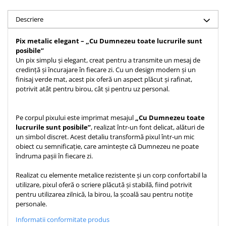
Teologie
Descriere
A doua venire
Apologetica
Pix metalic elegant – „Cu Dumnezeu toate lucrurile sunt
posibile”
Dogmatica
Un pix simplu și elegant, creat pentru a transmite un mesaj de
Istoria Bisericii
credință și încurajare în fiecare zi. Cu un design modern și un
finisaj verde mat, acest pix oferă un aspect plăcut și rafinat,
Misiune
potrivit atât pentru birou, cât și pentru uz personal.
Viata crestina
Contemporaneitate
Pe corpul pixului este imprimat mesajul
„Cu Dumnezeu toate
Devotional
lucrurile sunt posibile”
, realizat într-un font delicat, alături de
Diverse
un simbol discret. Acest detaliu transformă pixul într-un mic
obiect cu semnificație, care amintește că Dumnezeu ne poate
Lupta Spirituala
îndruma pașii în fiecare zi.
Schimbarea caracterului
Slujire
Realizat cu elemente metalice rezistente și un corp confortabil la
utilizare, pixul oferă o scriere plăcută și stabilă, fiind potrivit
Suferinta
pentru utilizarea zilnică, la birou, la școală sau pentru notițe
Viata din belsug
personale.
Viata de zi cu zi
Informatii conformitate produs