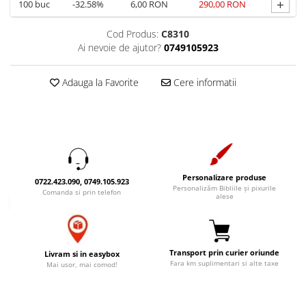
+
100
buc
-32.58%
6,00 RON
290,00 RON
Accesorii birou
Instrumente teologice
Tablouri
Rame foto
Transilvania
Cod Produs:
C8310
Alte studii
Tablouri din lemn
Ai nevoie de ajutor?
0749105923
Atlase
Carti postale
Pungi cadou cu versete
Comentarii
Magneti
Adauga la Favorite
Cere informatii
Puzzle
Dictionare
Enciclopedii
Sacoșă
Literatura
Semne de carte
Biografii
Set cadou
Eseuri
Statuete
Personalizare produse
Marturii
0722.423.090, 0749.105.923
Personalizăm Bibliile și pixurile
Sticle apa
Comanda si prin telefon
alese
Romane
Suport pentru pahar
Meditatii
Tablouri
Pedagogie
Transport prin curier oriunde
Livram si in easybox
Tablouri canvas
Poezii
Fara km suplimentari si alte taxe
Mai usor, mai comod!
Termos
Reviste
Sanatate