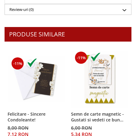
Despre afaceri
Review-uri
(0)
Dezvoltare personala
Leadership
Mediu
PRODUSE SIMILARE
Sanatate / nutritie
-11%
-11%
Felicitare - Sincere
Semn de carte magnetic -
Condoleante!
Gustati si vedeti ce bun
este Domnul!
8,00 RON
6,00 RON
7,12 RON
5,34 RON