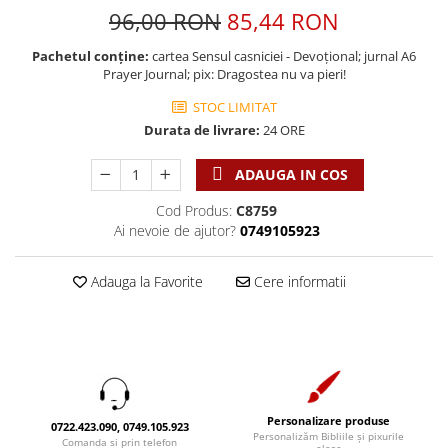
Discipline spirituale
Pix plastic
Tablouri
96,00 RON
85,44 RON
Rugaciune
Jocuri
Sibiu
Pachetul conține:
cartea Sensul casniciei - Devoțional; jurnal A6
Eseuri
Jurnale
Alte suveniruri
Prayer Journal; pix: Dragostea nu va pieri!
Familie
Carti postale
Jurnal de Rugaciune
STOC LIMITAT
Barbati
Jurnal
Limba Engleza
Durata de livrare:
24 ORE
Cresterea copiilor
Magneti
Limba Română
Femei
Suport pahar
ADAUGA IN COS
Magneti
Relatii
Tablouri
Foarte puternici
Cod Produs:
C8759
Sexualitate
Sinaia
Ai nevoie de ajutor?
0749105923
Ornament
Tineri
Magneti
Pentru birou
Viata de familie
Adauga la Favorite
Cere informatii
Suport pahar
Pentru copii
Harfe / Partituri
Timisoara
Obiecte decorative
Instrumente pastorale
Alte suveniruri
Oglinda
Consiliere
Carti postale
Pix+Semn de carte
Despre biserica
Jurnale
Portofel
Predici/ Schite de predici
Magneti
Personalizare produse
0722.423.090, 0749.105.923
Produse din lemn
Personalizăm Bibliile și pixurile
Resurse studiu biblic
Suport pahar
Comanda si prin telefon
alese