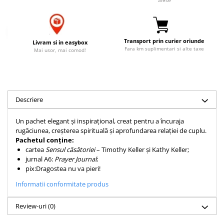
Accesorii birou
Instrumente teologice
Tablouri
Rame foto
Transilvania
Alte studii
Tablouri din lemn
Atlase
Carti postale
Transport prin curier oriunde
Livram si in easybox
Pungi cadou cu versete
Fara km suplimentari si alte taxe
Mai usor, mai comod!
Comentarii
Magneti
Puzzle
Dictionare
Enciclopedii
Sacoșă
Literatura
Semne de carte
Descriere
Biografii
Set cadou
Eseuri
Un pachet elegant și inspirațional, creat pentru a încuraja
Statuete
rugăciunea, creșterea spirituală și aprofundarea relației de cuplu.
Marturii
Pachetul conține:
Sticle apa
Romane
cartea
Sensul căsătoriei
– Timothy Keller și Kathy Keller;
Suport pentru pahar
Meditatii
jurnal A6:
Prayer Journal
;
pix:Dragostea nu va pieri!
Tablouri
Pedagogie
Informatii conformitate produs
Tablouri canvas
Poezii
Termos
Reviste
Review-uri
(0)
Sanatate