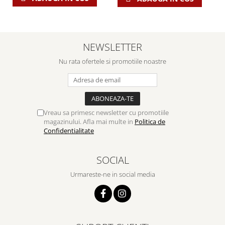
Despre afaceri
Dezvoltare personala
Leadership
Mediu
NEWSLETTER
Sanatate / nutritie
Nu rata ofertele si promotiile noastre
Vreau sa primesc newsletter cu promotiile
magazinului. Afla mai multe in
Politica de
Confidentialitate
SOCIAL
Urmareste-ne in social media