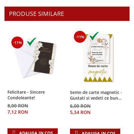
Teologie
PRODUSE SIMILARE
A doua venire
Apologetica
Dogmatica
-11%
Istoria Bisericii
-11%
Misiune
Viata crestina
Contemporaneitate
Devotional
Diverse
Lupta Spirituala
Felicitare - Sincere
Semn de carte magnetic -
Schimbarea caracterului
Condoleante!
Gustati si vedeti ce bun
Slujire
este Domnul!
8,00 RON
6,00 RON
Suferinta
7,12 RON
5,34 RON
Viata din belsug
Viata de zi cu zi
ADAUGA IN COS
ADAUGA IN COS