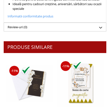
Ideală pentru cadouri creștine, aniversări, sărbători sau ocazii
Teologie
speciale
A doua venire
Informatii conformitate produs
Apologetica
Dogmatica
Review-uri
(0)
Istoria Bisericii
Misiune
Viata crestina
PRODUSE SIMILARE
Contemporaneitate
Devotional
Diverse
-11%
-11%
Lupta Spirituala
Schimbarea caracterului
Slujire
Suferinta
Viata din belsug
Viata de zi cu zi