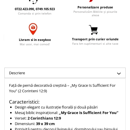
Accesorii birou
Instrumente teologice
Tablouri
Personalizare produse
0722.423.090, 0749.105.923
Personalizăm Bibliile și pixurile
Rame foto
Transilvania
Comanda si prin telefon
Alte studii
alese
Tablouri din lemn
Atlase
Carti postale
Pungi cadou cu versete
Comentarii
Magneti
Puzzle
Dictionare
Transport prin curier oriunde
Livram si in easybox
Fara km suplimentari si alte taxe
Mai usor, mai comod!
Enciclopedii
Sacoșă
Literatura
Semne de carte
Biografii
Set cadou
Eseuri
Statuete
Descriere
Marturii
Sticle apa
Romane
Față de pernă decorativă creștină – „My Grace Is Sufficient For
Suport pentru pahar
You” (2 Corinteni 12:9)
Meditatii
Tablouri
Pedagogie
Caracteristici:
Design elegant cu ilustrație florală și două păsări
Tablouri canvas
Poezii
Mesaj biblic inspirațional:
„My Grace Is Sufficient For You”
Termos
Verset:
2 Corinthians 12:9
Reviste
Dimensiuni:
39 x 39 cm
Sanatate
Potrivită pentru decorul livingului, dormitorului sau biroului