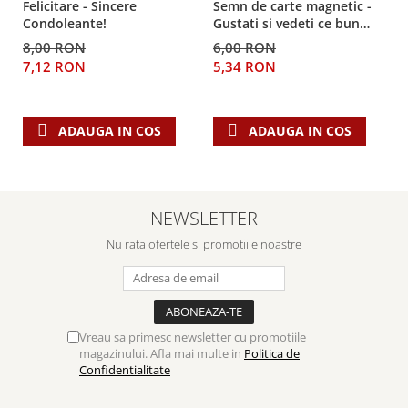
Despre afaceri
Felicitare - Sincere
Semn de carte magnetic -
Condoleante!
Gustati si vedeti ce bun
Dezvoltare personala
este Domnul!
8,00 RON
6,00 RON
Leadership
7,12 RON
5,34 RON
Mediu
Sanatate / nutritie
ADAUGA IN COS
ADAUGA IN COS
NEWSLETTER
Nu rata ofertele si promotiile noastre
Vreau sa primesc newsletter cu promotiile
magazinului. Afla mai multe in
Politica de
Confidentialitate