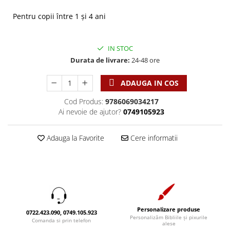
Discipline spirituale
Pix plastic
Tablouri
Viata crestina
Pentru copii între 1 şi 4 ani
Rugaciune
Jocuri
Sibiu
Eseuri
Jurnale
Alte suveniruri
Familie
Carti postale
IN STOC
Jurnal de Rugaciune
Durata de livrare:
24-48 ore
Barbati
Jurnal
Limba Engleza
Cresterea copiilor
Magneti
Limba Română
ADAUGA IN COS
Femei
Suport pahar
Magneti
Cod Produs:
9786069034217
Relatii
Tablouri
Foarte puternici
Ai nevoie de ajutor?
0749105923
Sexualitate
Sinaia
Ornament
Tineri
Magneti
Pentru birou
Adauga la Favorite
Cere informatii
Viata de familie
Suport pahar
Pentru copii
Harfe / Partituri
Timisoara
Obiecte decorative
Instrumente pastorale
Alte suveniruri
Oglinda
Consiliere
Carti postale
Pix+Semn de carte
Despre biserica
Jurnale
Portofel
Personalizare produse
0722.423.090, 0749.105.923
Predici/ Schite de predici
Magneti
Personalizăm Bibliile și pixurile
Comanda si prin telefon
Produse din lemn
alese
Resurse studiu biblic
Suport pahar