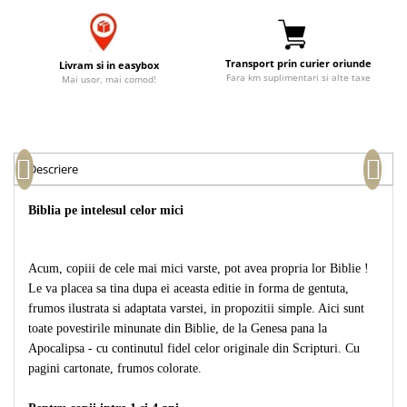
Accesorii birou
Instrumente teologice
Tablouri
Rame foto
Transilvania
Alte studii
Tablouri din lemn
Transport prin curier oriunde
Livram si in easybox
Atlase
Carti postale
Fara km suplimentari si alte taxe
Mai usor, mai comod!
Pungi cadou cu versete
Comentarii
Magneti
Puzzle
Dictionare
Enciclopedii
Sacoșă
Literatura
Descriere
Semne de carte
Biografii
Set cadou
Biblia pe intelesul celor mici
Eseuri
Statuete
Marturii
Sticle apa
Romane
Acum, copiii de cele mai mici varste, pot avea propria lor Biblie !
Suport pentru pahar
Meditatii
Le va placea sa tina dupa ei aceasta editie in forma de gentuta,
frumos ilustrata si adaptata varstei, in propozitii simple. Aici sunt
Tablouri
Pedagogie
toate povestirile minunate din Biblie, de la Genesa pana la
Tablouri canvas
Poezii
Apocalipsa - cu continutul fidel celor originale din Scripturi. Cu
Termos
pagini cartonate, frumos colorate.
Reviste
Sanatate