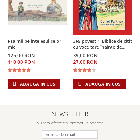
Despre afaceri
Dezvoltare personala
Leadership
Mediu
Sanatate / nutritie
Psalmii pe intelesul celor
365 povestiri Biblice de citit
mici
cu voce tare înainte de
culcare
125,00 RON
39,00 RON
110,00 RON
27,00 RON
ADAUGA IN COS
ADAUGA IN COS
NEWSLETTER
Nu rata ofertele si promotiile noastre