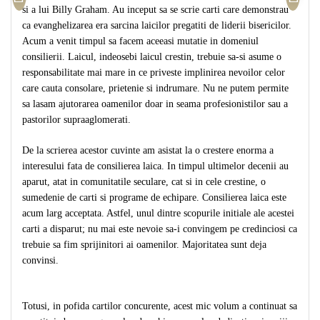
si a lui Billy Graham. Au inceput sa se scrie carti care demonstrau
ca evanghelizarea era sarcina laicilor pregatiti de liderii bisericilor.
Acum a venit timpul sa facem aceeasi mutatie in domeniul
consilierii. Laicul, indeosebi laicul crestin, trebuie sa-si asume o
responsabilitate mai mare in ce priveste implinirea nevoilor celor
care cauta consolare, prietenie si indrumare. Nu ne putem permite
sa lasam ajutorarea oamenilor doar in seama profesionistilor sau a
pastorilor supraaglomerati.
De la scrierea acestor cuvinte am asistat la o crestere enorma a
interesului fata de consilierea laica. In timpul ultimelor decenii au
aparut, atat in comunitatile seculare, cat si in cele crestine, o
sumedenie de carti si programe de echipare. Consilierea laica este
acum larg acceptata. Astfel, unul dintre scopurile initiale ale acestei
carti a disparut; nu mai este nevoie sa-i convingem pe credinciosi ca
trebuie sa fim sprijinitori ai oamenilor. Majoritatea sunt deja
convinsi.
Totusi, in pofida cartilor concurente, acest mic volum a continuat sa