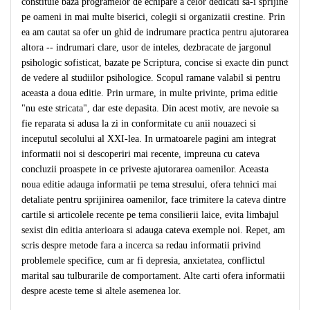
constituie baza programelor de echipare a celor dedicati sa-i sprijine
pe oameni in mai multe biserici, colegii si organizatii crestine. Prin
ea am cautat sa ofer un ghid de indrumare practica pentru ajutorarea
altora -- indrumari clare, usor de inteles, dezbracate de jargonul
psihologic sofisticat, bazate pe Scriptura, concise si exacte din punct
de vedere al studiilor psihologice. Scopul ramane valabil si pentru
aceasta a doua editie. Prin urmare, in multe privinte, prima editie
"nu este stricata", dar este depasita. Din acest motiv, are nevoie sa
fie reparata si adusa la zi in conformitate cu anii nouazeci si
inceputul secolului al XXI-lea. In urmatoarele pagini am integrat
informatii noi si descoperiri mai recente, impreuna cu cateva
concluzii proaspete in ce priveste ajutorarea oamenilor. Aceasta
noua editie adauga informatii pe tema stresului, ofera tehnici mai
detaliate pentru sprijinirea oamenilor, face trimitere la cateva dintre
cartile si articolele recente pe tema consilierii laice, evita limbajul
sexist din editia anterioara si adauga cateva exemple noi. Repet, am
scris despre metode fara a incerca sa redau informatii privind
problemele specifice, cum ar fi depresia, anxietatea, conflictul
marital sau tulburarile de comportament. Alte carti ofera informatii
despre aceste teme si altele asemenea lor.