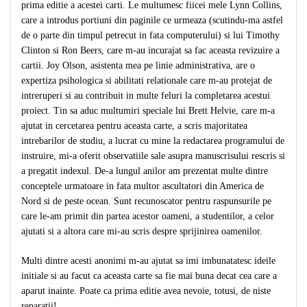
prima editie a acestei carti. Le multumesc fiicei mele Lynn Collins,
care a introdus portiuni din paginile ce urmeaza (scutindu-ma astfel
de o parte din timpul petrecut in fata computerului) si lui Timothy
Clinton si Ron Beers, care m-au incurajat sa fac aceasta revizuire a
cartii. Joy Olson, asistenta mea pe linie administrativa, are o
expertiza psihologica si abilitati relationale care m-au protejat de
intreruperi si au contribuit in multe feluri la completarea acestui
proiect. Tin sa aduc multumiri speciale lui Brett Helvie, care m-a
ajutat in cercetarea pentru aceasta carte, a scris majoritatea
intrebarilor de studiu, a lucrat cu mine la redactarea programului de
instruire, mi-a oferit observatiile sale asupra manuscrisului rescris si
a pregatit indexul. De-a lungul anilor am prezentat multe dintre
conceptele urmatoare in fata multor ascultatori din America de
Nord si de peste ocean. Sunt recunoscator pentru raspunsurile pe
care le-am primit din partea acestor oameni, a studentilor, a celor
ajutati si a altora care mi-au scris despre sprijinirea oamenilor.
Multi dintre acesti anonimi m-au ajutat sa imi imbunatatesc ideile
initiale si au facut ca aceasta carte sa fie mai buna decat cea care a
aparut inainte. Poate ca prima editie avea nevoie, totusi, de niste
reparatii!