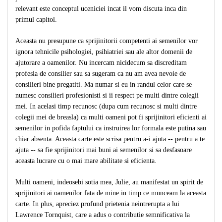
relevant este conceptul uceniciei incat il vom discuta inca din
primul capitol.
Aceasta nu presupune ca sprijinitorii competenti ai semenilor vor
ignora tehnicile psihologiei, psihiatriei sau ale altor domenii de
ajutorare a oamenilor. Nu incercam nicidecum sa discreditam
profesia de consilier sau sa sugeram ca nu am avea nevoie de
consilieri bine pregatiti. Ma numar si eu in randul celor care se
numesc consilieri profesionisti si ii respect pe multi dintre colegii
mei. In acelasi timp recunosc (dupa cum recunosc si multi dintre
colegii mei de breasla) ca multi oameni pot fi sprijinitori eficienti ai
semenilor in pofida faptului ca instruirea lor formala este putina sau
chiar absenta. Aceasta carte este scrisa pentru a-i ajuta -- pentru a te
ajuta -- sa fie sprijinitori mai buni ai semenilor si sa desfasoare
aceasta lucrare cu o mai mare abilitate si eficienta.
Multi oameni, indeosebi sotia mea, Julie, au manifestat un spirit de
sprijinitori ai oamenilor fata de mine in timp ce munceam la aceasta
carte. In plus, apreciez profund prietenia neintrerupta a lui
Lawrence Tornquist, care a adus o contributie semnificativa la