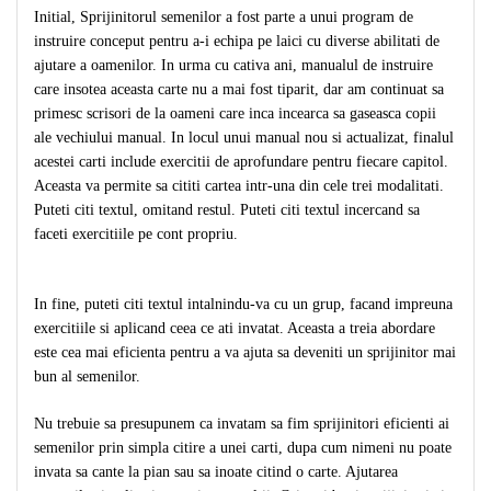
Initial, Sprijinitorul semenilor a fost parte a unui program de
instruire conceput pentru a-i echipa pe laici cu diverse abilitati de
ajutare a oamenilor. In urma cu cativa ani, manualul de instruire
care insotea aceasta carte nu a mai fost tiparit, dar am continuat sa
primesc scrisori de la oameni care inca incearca sa gaseasca copii
ale vechiului manual. In locul unui manual nou si actualizat, finalul
acestei carti include exercitii de aprofundare pentru fiecare capitol.
Aceasta va permite sa cititi cartea intr-una din cele trei modalitati.
Puteti citi textul, omitand restul. Puteti citi textul incercand sa
faceti exercitiile pe cont propriu.
In fine, puteti citi textul intalnindu-va cu un grup, facand impreuna
exercitiile si aplicand ceea ce ati invatat. Aceasta a treia abordare
este cea mai eficienta pentru a va ajuta sa deveniti un sprijinitor mai
bun al semenilor.
Nu trebuie sa presupunem ca invatam sa fim sprijinitori eficienti ai
semenilor prin simpla citire a unei carti, dupa cum nimeni nu poate
invata sa cante la pian sau sa inoate citind o carte. Ajutarea