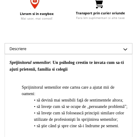
Accesorii birou
Instrumente teologice
Tablouri
Rame foto
Transport prin curier oriunde
Transilvania
Livram si in easybox
Alte studii
Fara km suplimentari si alte taxe
Mai usor, mai comod!
Tablouri din lemn
Atlase
Carti postale
Pungi cadou cu versete
Comentarii
Magneti
Puzzle
Dictionare
Enciclopedii
Sacoșă
Descriere
Literatura
Semne de carte
Sprijinitorul semenilor
: Un psiholog crestin te invata cum sa-ti
Biografii
Set cadou
ajuti prietenii, familia si colegii
Eseuri
Statuete
Marturii
Sticle apa
Sprijinitorul semenilor este cartea care a ajutat mii de
Romane
oameni:
Suport pentru pahar
Meditatii
• să devină mai sensibili faţă de sentimentele altora;
Tablouri
Pedagogie
• să înveţe cum să se ocupe de „persoanele problemă”;
• să înveţe cum să folosească principii similare celor
Tablouri canvas
Poezii
utilizate de profesionişti în sprijinirea semenilor;
Termos
Reviste
• să ştie când şi spre cine să-i îndrume pe semeni.
Sanatate