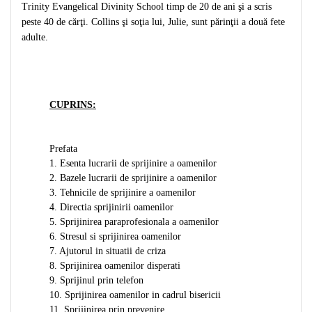
Despre afaceri
Trinity Evangelical Divinity School timp de 20 de ani şi a scris
Dezvoltare personala
peste 40 de cărţi. Collins şi soţia lui, Julie, sunt părinţii a două fete
adulte.
Leadership
Mediu
Sanatate / nutritie
CUPRINS:
Prefata
1. Esenta lucrarii de sprijinire a oamenilor
2. Bazele lucrarii de sprijinire a oamenilor
3. Tehnicile de sprijinire a oamenilor
4. Directia sprijinirii oamenilor
5. Sprijinirea paraprofesionala a oamenilor
6. Stresul si sprijinirea oamenilor
7. Ajutorul in situatii de criza
8. Sprijinirea oamenilor disperati
9. Sprijinul prin telefon
10. Sprijinirea oamenilor in cadrul bisericii
11. Sprijinirea prin prevenire