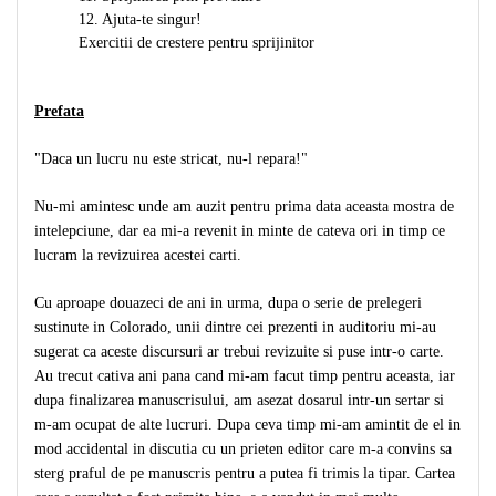
12. Ajuta-te singur!
Exercitii de crestere pentru sprijinitor
Prefata
"Daca un lucru nu este stricat, nu-l repara!"
Nu-mi amintesc unde am auzit pentru prima data aceasta mostra de
intelepciune, dar ea mi-a revenit in minte de cateva ori in timp ce
lucram la revizuirea acestei carti.
Cu aproape douazeci de ani in urma, dupa o serie de prelegeri
sustinute in Colorado, unii dintre cei prezenti in auditoriu mi-au
sugerat ca aceste discursuri ar trebui revizuite si puse intr-o carte.
Au trecut cativa ani pana cand mi-am facut timp pentru aceasta, iar
dupa finalizarea manuscrisului, am asezat dosarul intr-un sertar si
m-am ocupat de alte lucruri. Dupa ceva timp mi-am amintit de el in
mod accidental in discutia cu un prieten editor care m-a convins sa
sterg praful de pe manuscris pentru a putea fi trimis la tipar. Cartea