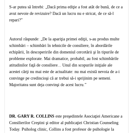
Teologie
S-ar putea să întrebi: „Dacă prima ediţie a fost atât de bună, de ce a
avut nevoie de revizuire? Dacă un lucru nu e stricat, de ce să-l
A doua venire
repari?”
Apologetica
Dogmatica
Istoria Bisericii
Autorul răspunde: „De la apariţia primei ediţii, s-au produs multe
schimbări – schimbări în tehnicile de consiliere, în abordările
Misiune
echipării, în descoperirile din domeniul cercetării şi în tipurile de
Viata crestina
probleme explorate. Mai dramatice, probabil, au fost schimbările
Contemporaneitate
atitudinilor faţă de consiliere... Unul din scopurile iniţiale ale
Devotional
acestei cărţi nu mai este de actualitate: nu mai există nevoia de a-i
convinge pe credincioşi că ar trebui să-i sprijinim pe semeni.
Diverse
Majoritatea sunt deja convinşi de acest lucru.”
Lupta Spirituala
Schimbarea caracterului
Slujire
Suferinta
DR. GARY R. COLLINS
este preşedintele Asociaţiei Americane a
Viata din belsug
Consilierilor Creştini şi editor al publicaţiei Christian Counseling
Viata de zi cu zi
Today. Psiholog clinic, Collins a fost profesor de psihologie la