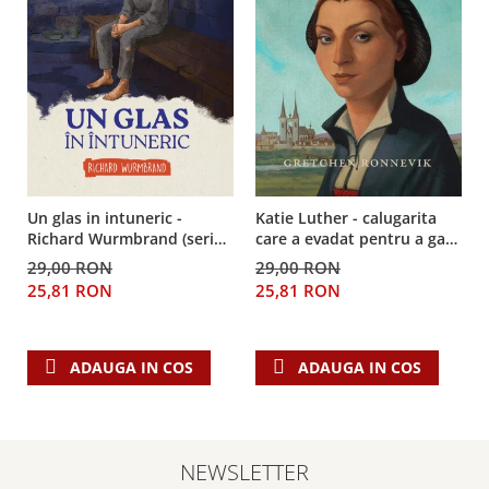
Un glas in intuneric -
Katie Luther - calugarita
Richard Wurmbrand (seria
care a evadat pentru a gasi
biografii)
adevarata libertate
29,00 RON
29,00 RON
25,81 RON
25,81 RON
ADAUGA IN COS
ADAUGA IN COS
NEWSLETTER