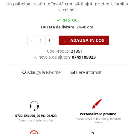
Discipline spirituale
Pix plastic
Tablouri
Un psiholog creştin te învaţă cum să-ţi ajuţi prietenii, familia
Viata crestina
Rugaciune
şi colegii
Jocuri
Sibiu
Eseuri
Jurnale
IN STOC
Alte suveniruri
Familie
Durata de livrare:
24-48 ore
Carti postale
Jurnal de Rugaciune
Barbati
Jurnal
Limba Engleza
ADAUGA IN COS
Cresterea copiilor
Magneti
Limba Română
Cod Produs:
21351
Femei
Suport pahar
Magneti
Ai nevoie de ajutor?
0749105923
Relatii
Tablouri
Foarte puternici
Sexualitate
Sinaia
Ornament
Adauga la Favorite
Cere informatii
Tineri
Magneti
Pentru birou
Viata de familie
Suport pahar
Pentru copii
Harfe / Partituri
Timisoara
Obiecte decorative
Instrumente pastorale
Alte suveniruri
Oglinda
Consiliere
Carti postale
Pix+Semn de carte
Personalizare produse
0722.423.090, 0749.105.923
Despre biserica
Jurnale
Personalizăm Bibliile și pixurile
Portofel
Comanda si prin telefon
alese
Predici/ Schite de predici
Magneti
Produse din lemn
Resurse studiu biblic
Suport pahar