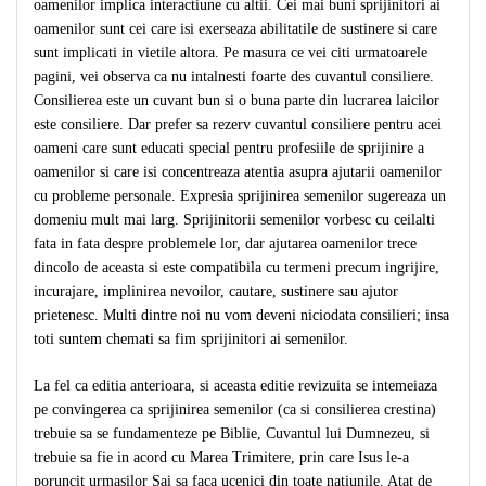
oamenilor implica interactiune cu altii. Cei mai buni sprijinitori ai
oamenilor sunt cei care isi exerseaza abilitatile de sustinere si care
sunt implicati in vietile altora. Pe masura ce vei citi urmatoarele
pagini, vei observa ca nu intalnesti foarte des cuvantul consiliere.
Consilierea este un cuvant bun si o buna parte din lucrarea laicilor
este consiliere. Dar prefer sa rezerv cuvantul consiliere pentru acei
oameni care sunt educati special pentru profesiile de sprijinire a
oamenilor si care isi concentreaza atentia asupra ajutarii oamenilor
cu probleme personale. Expresia sprijinirea semenilor sugereaza un
domeniu mult mai larg. Sprijinitorii semenilor vorbesc cu ceilalti
fata in fata despre problemele lor, dar ajutarea oamenilor trece
dincolo de aceasta si este compatibila cu termeni precum ingrijire,
incurajare, implinirea nevoilor, cautare, sustinere sau ajutor
prietenesc. Multi dintre noi nu vom deveni niciodata consilieri; insa
toti suntem chemati sa fim sprijinitori ai semenilor.
La fel ca editia anterioara, si aceasta editie revizuita se intemeiaza
pe convingerea ca sprijinirea semenilor (ca si consilierea crestina)
trebuie sa se fundamenteze pe Biblie, Cuvantul lui Dumnezeu, si
trebuie sa fie in acord cu Marea Trimitere, prin care Isus le-a
poruncit urmasilor Sai sa faca ucenici din toate natiunile. Atat de