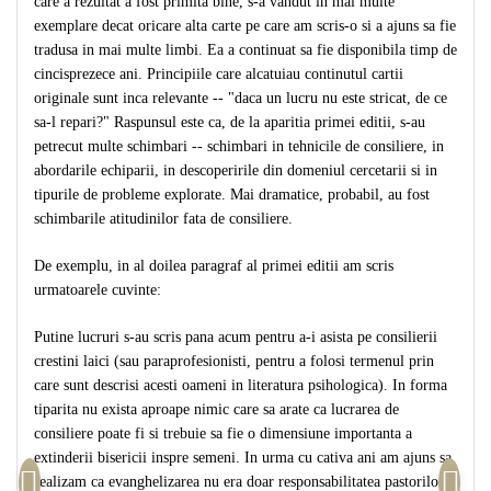
care a rezultat a fost primita bine, s-a vandut in mai multe
exemplare decat oricare alta carte pe care am scris-o si a ajuns sa fie
tradusa in mai multe limbi. Ea a continuat sa fie disponibila timp de
cincisprezece ani. Principiile care alcatuiau continutul cartii
originale sunt inca relevante -- "daca un lucru nu este stricat, de ce
sa-l repari?" Raspunsul este ca, de la aparitia primei editii, s-au
petrecut multe schimbari -- schimbari in tehnicile de consiliere, in
abordarile echiparii, in descoperirile din domeniul cercetarii si in
tipurile de probleme explorate. Mai dramatice, probabil, au fost
schimbarile atitudinilor fata de consiliere.
De exemplu, in al doilea paragraf al primei editii am scris
urmatoarele cuvinte:
Putine lucruri s-au scris pana acum pentru a-i asista pe consilierii
crestini laici (sau paraprofesionisti, pentru a folosi termenul prin
care sunt descrisi acesti oameni in literatura psihologica). In forma
tiparita nu exista aproape nimic care sa arate ca lucrarea de
consiliere poate fi si trebuie sa fie o dimensiune importanta a
extinderii bisericii inspre semeni. In urma cu cativa ani am ajuns sa
realizam ca evanghelizarea nu era doar responsabilitatea pastorilor