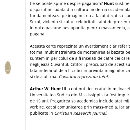
Ce se poate spune despre paganism?
Hunt
sustine
Sexualitate
Sinaia
Ornament
disparut niciodata din cultura moderna occidental
Tineri
Magneti
Pentru birou
fundamenteaza pe imagine, nu a facut decat sa-l a
Viata de familie
Suport pahar
Sexul, violenta si cultul celebritatii, atat de prezen
Pentru copii
Harfe / Partituri
in noi o pasiune nestapanita pentru mass-media, ca
Timisoara
Obiecte decorative
pagana.
Instrumente pastorale
Alte suveniruri
Oglinda
Consiliere
Carti postale
Aceasta carte reprezinta un avertisment clar referito
Pix+Semn de carte
tot mai mult instrainata de mostenirea ei bazata pe 
Despre biserica
Jurnale
Portofel
suntem in pericolul de a fi inselati de catre cei ca
Predici/ Schite de predici
Magneti
neglijeaza Cuvantul. Cititorii preocupati de acest su
Produse din lemn
Resurse studiu biblic
Suport pahar
fata indemnul de a fi critici in privinta imaginilo
Accesorii birou
Instrumente teologice
Tablouri
si de a afirma:
Cuvantul reprezinta totul.
Rame foto
Transilvania
Alte studii
Arthur W. Hunt III
a obtinut doctoratul in mijloace
Tablouri din lemn
Atlase
Carti postale
Universitatea Sudica din Mississippi si a fost impli
Pungi cadou cu versete
Comentarii
Magneti
de 15 ani. Pregatirea sa academica include atat mi
Puzzle
vorbire, cat si comunicarea prin mass-media, iar art
Dictionare
publicate in
Christian Research Journal.
Enciclopedii
Sacoșă
Literatura
Semne de carte