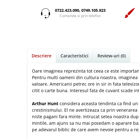
Istorie
Suport Pahar
Copii
Povesti care spun adevarul
Medii
Psihologie
Cluj-Napoca
0722.423.090, 0749.105.923
Mici
Cutie cu versete
Puiul Istet
Comanda si prin telefon
Filosofie
Iasi
Noul Testament
Display foto
R. C. Sproul
Alte studii
Oradea
Pentru adolescenti
Emblema auto
Romane
Critica de arta
Alte suveniruri
Pentru femei
Felicitare
cultura generala
Timothy Keller
Carti postale
Psihologie practica
Husă Biblie
Vestea buna pentru inimi micute
Jurnale
Descriere
Caracteristici
Review-uri
(0)
Stiinta
Instrumente de scris
Veveritele de la Marea Moarta
Magneti
Devotional zilnic
Pix metalic
Suport pahar
Viata crestina
Oare imaginea reprezinta tot ceea ce este importan
Discipline spirituale
Pix plastic
Pentru multi oameni din cultura noastra, imaginea 
Tablouri
valoare. Americanii petrec ore in sir in fata televiz
Rugaciune
Jocuri
Sibiu
citit o carte buna. Interesul fata de cuvant scade in
Eseuri
Jurnale
Alte suveniruri
Familie
Arthur Hunt
considera aceasta tendinta ca find un 
Carti postale
Jurnal de Rugaciune
crestinismului. El ne avertizeaza ca prin venerare
Barbati
Jurnal
Limba Engleza
niste pagani fara minte. Intrucat setea noastra du
Cresterea copiilor
Magneti
Limba Română
mintile, am ajuns sa nu mai posedam o aparare baz
Femei
Suport pahar
Magneti
pe adevarul biblic de care avem nevoie pentru a re
Relatii
Tablouri
Foarte puternici