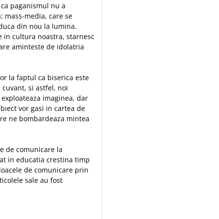
 ca paganismul nu a
a; mass-media, care se
duca din nou la lumina.
te in cultura noastra, starnesc
re aminteste de idolatria
r la faptul ca biserica este
cuvant, si astfel, noi
re exploateaza imaginea, dar
biect vor gasi in cartea de
r care ne bombardeaza mintea
le de comunicare la
cat in educatia crestina timp
jloacele de comunicare prin
icolele sale au fost