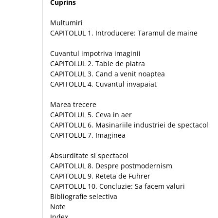
Biografii
Cuprins
Set cadou
Eseuri
Statuete
Multumiri
Marturii
CAPITOLUL 1. Introducere: Taramul de maine
Sticle apa
Romane
Suport pentru pahar
Meditatii
Cuvantul impotriva imaginii
CAPITOLUL 2. Table de piatra
Tablouri
Pedagogie
CAPITOLUL 3. Cand a venit noaptea
Tablouri canvas
Poezii
CAPITOLUL 4. Cuvantul invapaiat
Termos
Reviste
Marea trecere
Sanatate
CAPITOLUL 5. Ceva in aer
CAPITOLUL 6. Masinariile industriei de spectacol
Teologie
CAPITOLUL 7. Imaginea
A doua venire
Absurditate si spectacol
Apologetica
CAPITOLUL 8. Despre postmodernism
Dogmatica
CAPITOLUL 9. Reteta de Fuhrer
Istoria Bisericii
CAPITOLUL 10. Concluzie: Sa facem valuri
Misiune
Bibliografie selectiva
Viata crestina
Note
Index