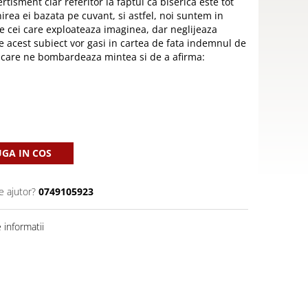
tisment clar referitor la faptul ca biserica este tot
rea ei bazata pe cuvant, si astfel, noi suntem in
tre cei care exploateaza imaginea, dar neglijeaza
de acest subiect vor gasi in cartea de fata indemnul de
lor care ne bombardeaza mintea si de a afirma:
GA IN COS
e ajutor?
0749105923
informatii