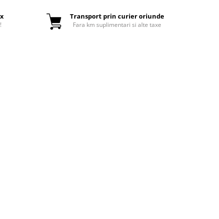
ox
Transport prin curier oriunde
!
Fara km suplimentari si alte taxe