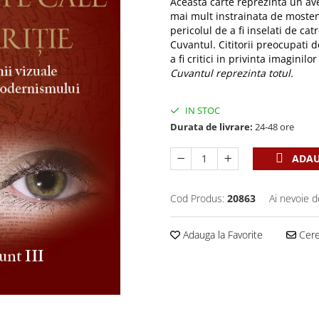
Aceasta carte reprezinta un aver
mai mult instrainata de mosteni
pericolul de a fi inselati de ca
Cuvantul. Cititorii preocupati 
a fi critici in privinta imagini
Cuvantul reprezinta totul.
IN STOC
Durata de livrare:
24-48 ore
ADAU
Cod Produs:
20863
Ai nevoie d
Adauga la Favorite
Cere 