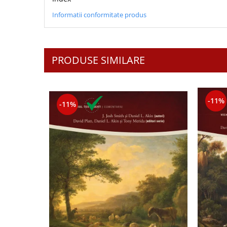
Contemporaneitate
Informatii conformitate produs
Devotional
Diverse
Lupta Spirituala
Schimbarea caracterului
PRODUSE SIMILARE
Slujire
Suferinta
Viata din belsug
-11%
-11%
Viata de zi cu zi
Despre afaceri
Dezvoltare personala
Leadership
Mediu
Sanatate / nutritie