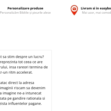
Personalizare produse
Livram si in easyb
Personalizăm Bibliile și pixurile alese
Mai usor, mai comod
t sa stim despre un lucru?
reprezinta tot ceea ce are
orului, insa rareori termina de
tr-un ritm accelerat.
atac direct la adresa
a imaginii riscam sa devenim
pa imagine ne-a intunecat
ata pe gandire rationala si
zista influentelor pagane.