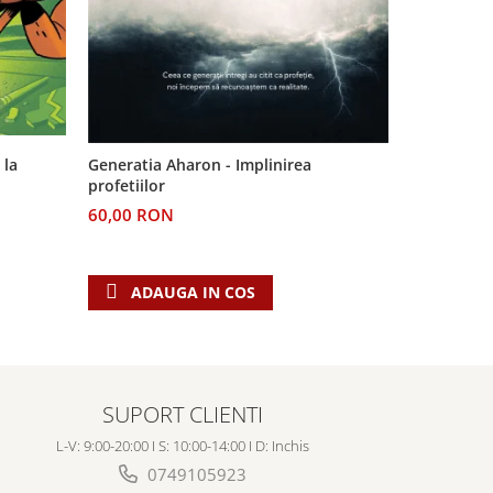
 la
Generatia Aharon - Implinirea
Pe urmele v
profetiilor
Dincolo de
60,00 RON
24,00 RO
ADAUGA IN COS
ADAU
SUPORT CLIENTI
L-V: 9:00-20:00 I S: 10:00-14:00 I D: Inchis
0749105923